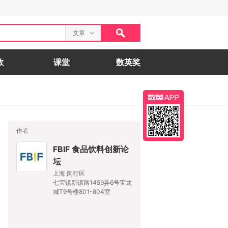
文章
数
课堂
数英奖
作者
FBIF 食品饮料创新论
坛
上海 闵行区
七宝镇新镇路1459弄6号宝龙
城T9号楼801-804室