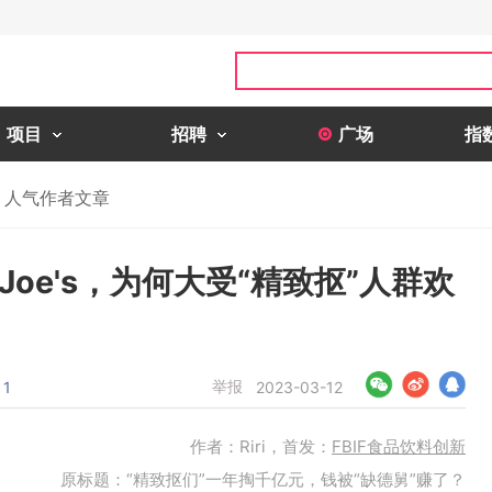
项目
招聘
广场
指
人气作者文章
 Joe's，为何大受“精致抠”人群欢
举报
1
2023-03-12
作者：Riri，首发：
FBIF食品饮料创新
原标题：“精致抠们”一年掏千亿元，钱被“缺德舅”赚了？