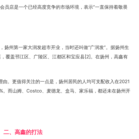
会员店是一个已经高度竞争的市场环境，表示“一直保持着敬畏
1年，扬州第一家大润发超市开业，当时还叫做“广润发”。据扬州生
，覆盖邗江区、广陵区、江都区和宝应县[2]。在扬州，高鑫有
由。更值得关注的一点是，扬州居民的人均可支配收入在2021
0%。而山姆、Costco、麦德龙、盒马、家乐福，都还未在扬州开
二、高鑫的打法