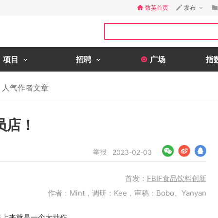
数英首页
发布
项目
招聘
广场
指
人气作者文章
员店！
举报
2023-02-03
首发：
FBIF食品饮料创新
作者：Mint，调研：Kee，审稿：Bobo、Yanyan
售上来就是一个大动作。