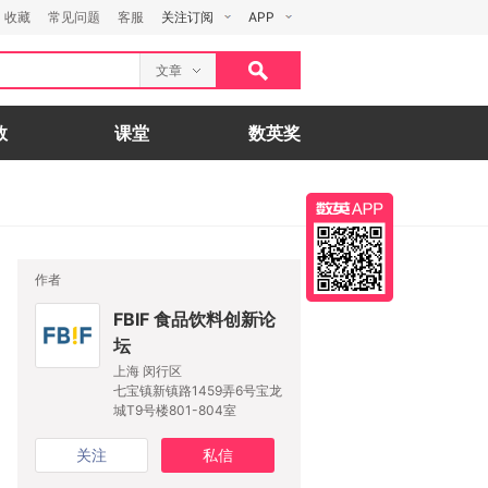
收藏
常见问题
客服
关注订阅
APP
文章
数
课堂
数英奖
作者
FBIF 食品饮料创新论
坛
上海 闵行区
七宝镇新镇路1459弄6号宝龙
城T9号楼801-804室
关注
私信