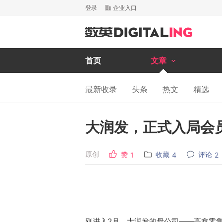
登录
企业入口
首页
文章
最新收录
头条
热文
精选
大润发，正式入局会
原创
赞
收藏
评论
1
4
2
刚进入2月，大润发的母公司——高鑫零