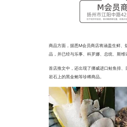
商品方面，据悉M会员商店将涵盖生鲜、烘
品，并已经与乐事、科罗娜、总统、斯维诗、
首店推文中，还出现了挪威进口鲑鱼排、
岩石上的黑金鲍等珍稀商品。