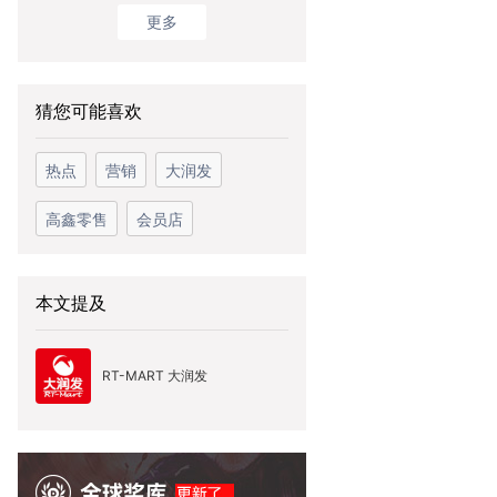
更多
猜您可能喜欢
热点
营销
大润发
高鑫零售
会员店
本文提及
RT-MART 大润发