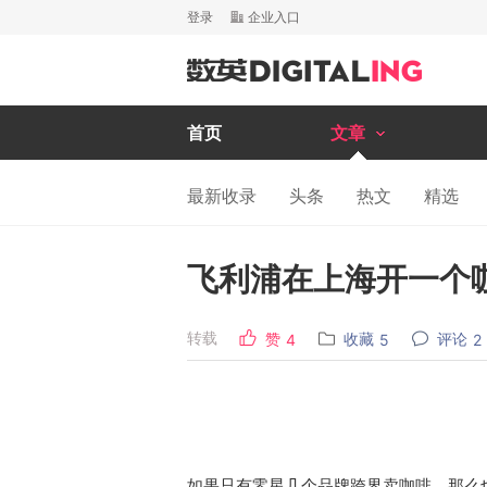
登录
企业入口
首页
文章
最新收录
头条
热文
精选
飞利浦在上海开一个
转载
赞
收藏
评论
4
5
2
如果只有零星几个品牌跨界卖咖啡，那么