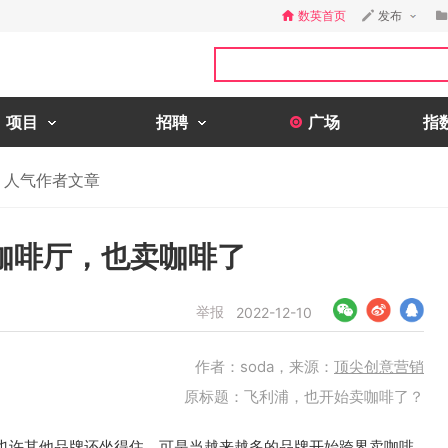
数英首页
发布
项目
招聘
广场
指
人气作者文章
咖啡厅，也卖咖啡了
举报
2022-12-10
作者：soda，来源：
顶尖创意营销
原标题：飞利浦，也开始卖咖啡了？
也许其他品牌还坐得住，可是当越来越多的品牌开始跨界卖咖啡