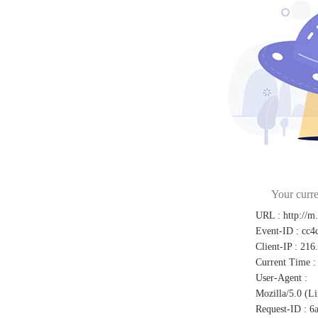
Your curre
URL
:
http://m
Event-ID
:
cc4
Client-IP
:
216
Current Time
:
User-Agent
:
Mozilla/5.0 (L
Request-ID
:
6