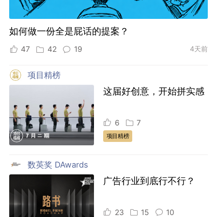
如何做一份全是屁话的提案？
47
42
19
4天前
项目精榜
这届好创意，开始拼实感
6
7
项目精榜
数英奖 DAwards
广告行业到底行不行？
23
15
10