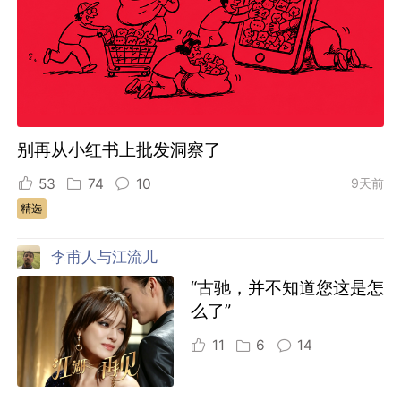
别再从小红书上批发洞察了
53
74
10
9天前
精选
李甫人与江流儿
“古驰，并不知道您这是怎
么了”
11
6
14