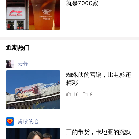
就是7000家
近期热门
云舒
蜘蛛侠的营销，比电影还
精彩
16
8
勇敢的心
王的带货，卡地亚的沉默