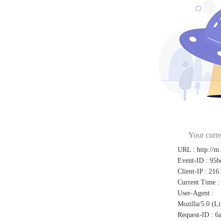
Your curre
URL
:
http://m
Event-ID
:
95b
Client-IP
:
216.
Current Time
:
User-Agent
:
Mozilla/5.0 (L
Request-ID
:
6