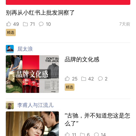
别再从小红书上批发洞察了
49
71
10
7天前
精选
屈太浪
品牌的文化感
25
42
2
精选
李甫人与江流儿
“古驰，并不知道您这是怎
么了”
11
6
14