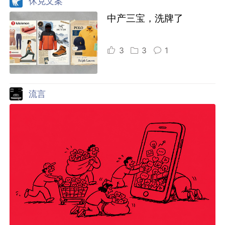
休克文案
中产三宝，洗牌了
3
3
1
流言