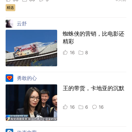
精选
云舒
蜘蛛侠的营销，比电影还
精彩
16
8
勇敢的心
王的带货，卡地亚的沉默
16
6
16