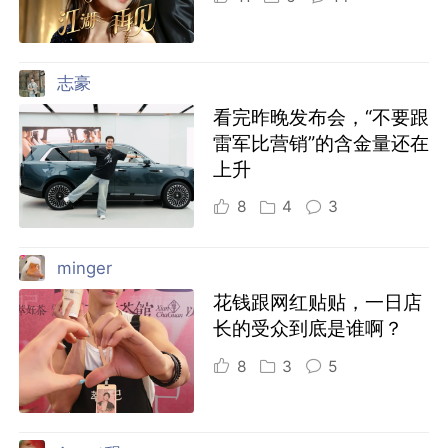
志豪
看完昨晚发布会，“不要跟
雷军比营销”的含金量还在
上升
8
4
3
minger
花钱跟网红贴贴，一日店
长的受众到底是谁啊？
8
3
5