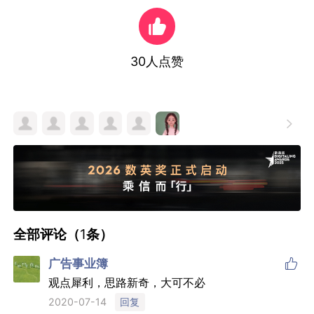
30
人点赞

全部评论（
1
条）

广告事业簿
观点犀利，思路新奇，大可不必
回复
2020-07-14