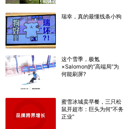
瑞幸，真的最懂线条小狗
这个雪季，极氪
×Salomon的“高端局”为
何能刷屏?
蜜雪冰城卖早餐，三只松
鼠开超市：巨头为何“不务
正业”