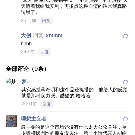
“笨人”商单代言接到手软，“不追热度”“不上热搜”天
天追着我给我安利，再多点这种自清的话术我真路
转黑了。
2个月前
回复

大创
回复
xmmm
hhhh
29天前
回复
全部评论（
9
条）

梦.
其实感觉蒋奇明和这个品还挺搭的，他给人的感觉
就是那种实力派、酷酷的 哈哈哈
2个月前
回复

理想主义者
最主要的是这个市场还没有什么太大公众关注，至
少我和我周围的朋友没关注，第一个请代言人能给