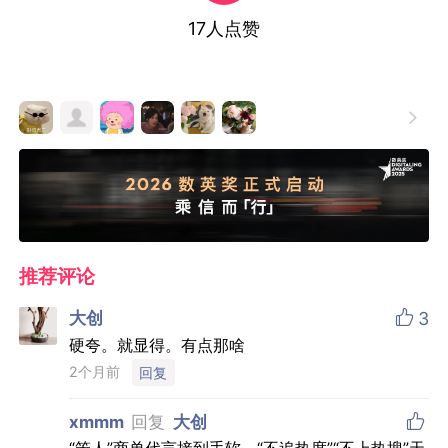
17
人点赞

推荐评论

大创
3
硬夸。就显得。有点那啥
2个月前
回复

xmmm
回复
大创