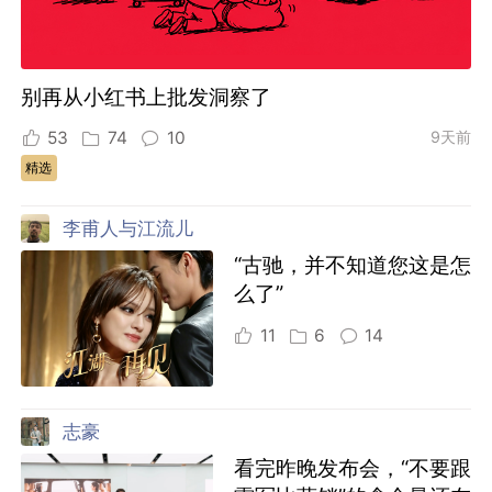
别再从小红书上批发洞察了
53
74
10
9天前
精选
李甫人与江流儿
“古驰，并不知道您这是怎
么了”
11
6
14
志豪
看完昨晚发布会，“不要跟