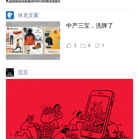
休克文案
中产三宝，洗牌了
3
4
1
流言