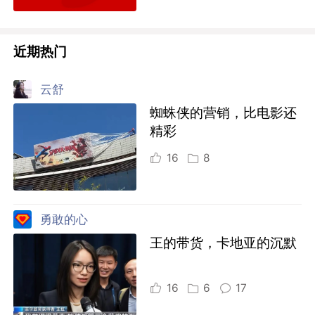
近期热门
云舒
蜘蛛侠的营销，比电影还
精彩
16
8
勇敢的心
王的带货，卡地亚的沉默
16
6
17