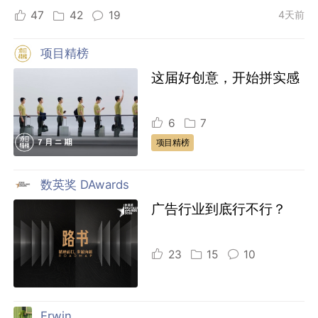
47
42
19
4天前
项目精榜
这届好创意，开始拼实感
6
7
项目精榜
数英奖 DAwards
广告行业到底行不行？
23
15
10
Erwin