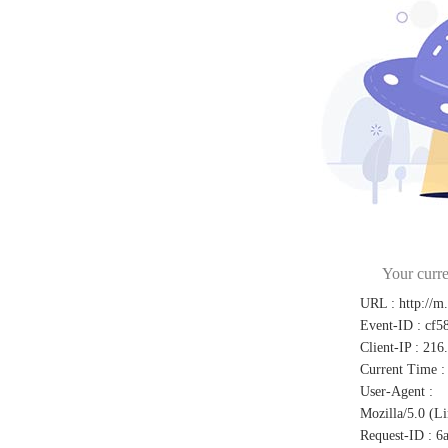
Your curre
URL
:
http://m
Event-ID
:
cf5
Client-IP
:
216
Current Time
:
User-Agent
:
Mozilla/5.0 (L
Request-ID
:
6