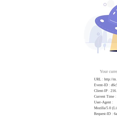
Your curre
URL
:
http://m
Event-ID
:
d6c
Client-IP
:
216
Current Time
:
User-Agent
:
Mozilla/5.0 (L
Request-ID
:
6