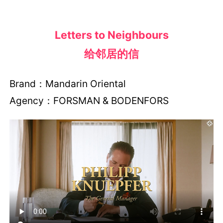
Letters to Neighbours
给邻居的信
Brand：Mandarin Oriental
Agency：FORSMAN & BODENFORS