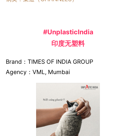
#UnplasticIndia
印度无塑料
Brand：TIMES OF INDIA GROUP
Agency：VML, Mumbai