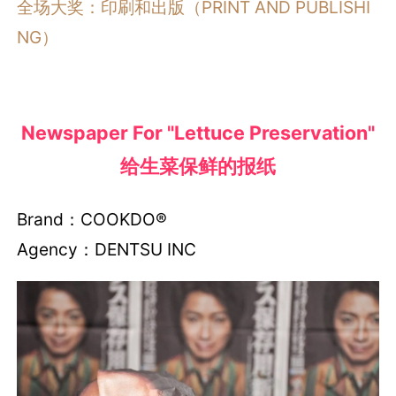
全场大奖：印刷和出版（PRINT AND PUBLISHI
NG）
Newspaper For "Lettuce Preservation"
给生菜保鲜的报纸
Brand：COOKDO®︎
Agency：DENTSU INC