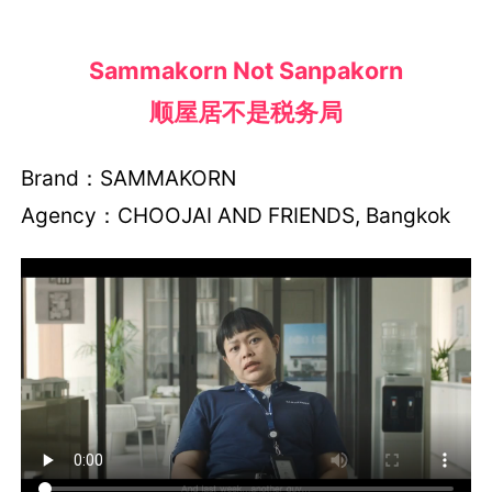
Sammakorn Not Sanpakorn
顺屋居不是税务局
Brand：SAMMAKORN
Agency：CHOOJAI AND FRIENDS, Bangkok