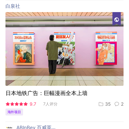
白泉社
日本地铁广告：巨幅漫画全本上墙
9.7
7人评分
35
2
海外项目
ABInBev 百威英博啤酒