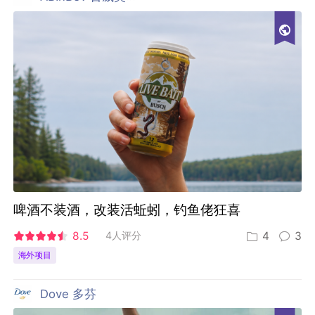
啤酒不装酒，改装活蚯蚓，钓鱼佬狂喜
8.5
4人评分
4
3
海外项目
Dove 多芬