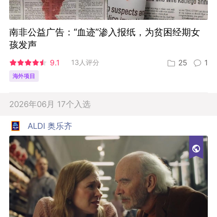
南非公益广告：“血迹”渗入报纸，为贫困经期女
孩发声
9.1
13人评分
25
1
海外项目
2026年06月 17个入选
ALDI 奥乐齐