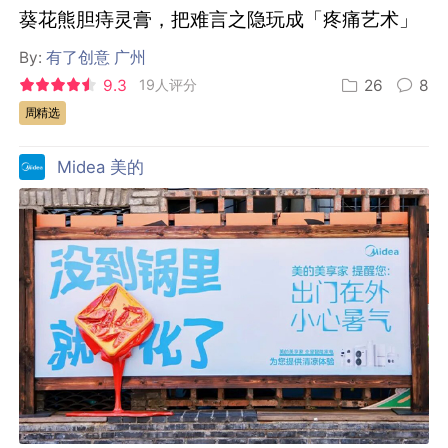
葵花熊胆痔灵膏，把难言之隐玩成「疼痛艺术」
By:
有了创意 广州
9.3
19人评分
26
8
周精选
Midea 美的