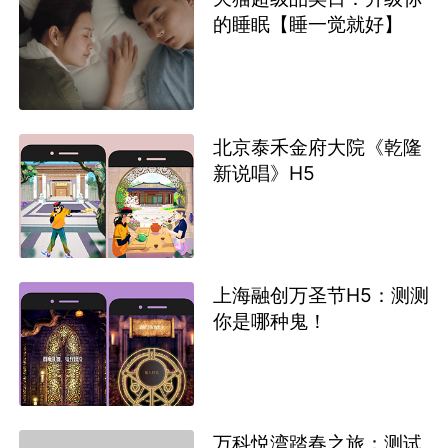
的睡眠【睡一觉就好】
北京泰禾金府大院《乾隆
新说唱》H5
上海融创万圣节H5：测测
你是哪种鬼！
万科悦湾踏春之旅：测试