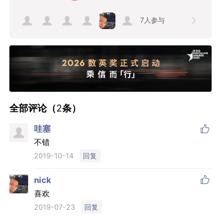
7
人参与
全部评论（
2
条）

哇塞
不错
回复
2019-10-14

nick
喜欢
回复
2019-07-23