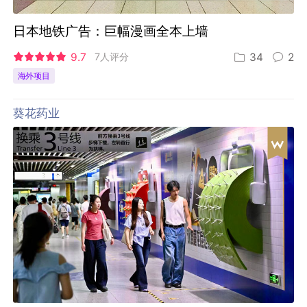
日本地铁广告：巨幅漫画全本上墙
9.7
7人评分
34
2
海外项目
葵花药业