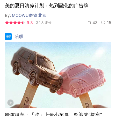
美的夏日清凉计划：热到融化的广告牌
By:
MOOWU磨物 北京
9.3
24人评分
43
15
哈啰
哈啰租车：「驶」上最小车展，欢迎来“提车”