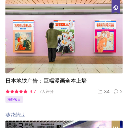
日本地铁广告：巨幅漫画全本上墙
9.7
7人评分
34
2
海外项目
葵花药业