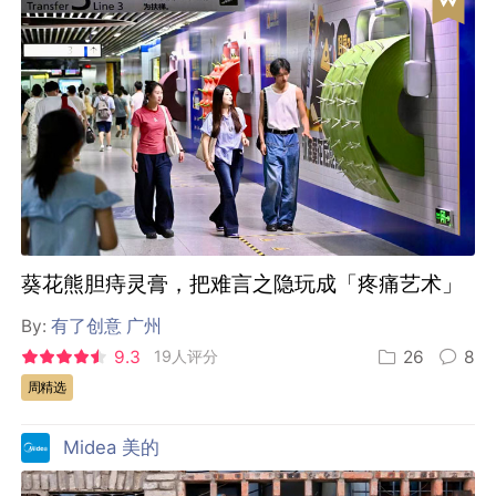
葵花熊胆痔灵膏，把难言之隐玩成「疼痛艺术」
By:
有了创意 广州
9.3
19人评分
26
8
周精选
Midea 美的