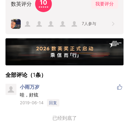
10
数英评分
我要评分
7
人参与
全部评论（
1
条）

小雨万岁
哇，好炫
回复
2019-06-14
已经到底了