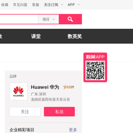
收藏
常见问题
客服
关注订阅
APP
项目
数
课堂
数英奖
品牌
Huawei 华为
广东 深圳
龙岗区坂田街道天安云谷
关注
私信
企业精彩项目
更多