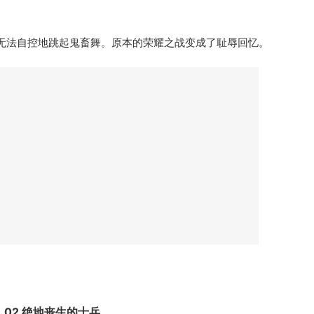
无法自控地跳起鬼畜舞。原本的荣耀之战变成了耻辱回忆。
02 绝地丧生的士兵