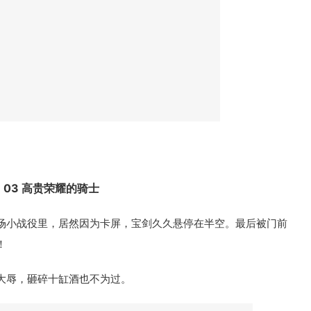
03 高贵荣耀的骑士
场小战役里，居然因为卡屏，宝剑久久悬停在半空。最后被门前
！
大辱，砸碎十缸酒也不为过。