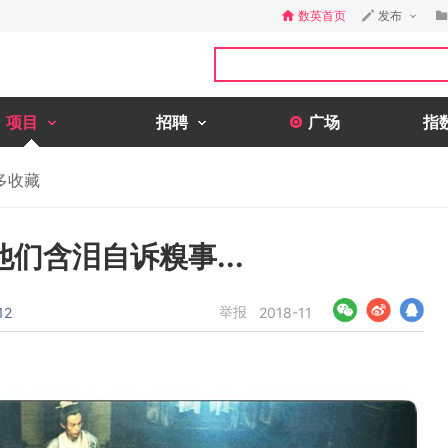
数英首页
发布
项目
招聘
广场
指
多收藏
们含泪自诉糗事...
举报
12
2018-11