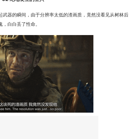
腰捡起武器的瞬间，由于分辨率太低的渣画质，竟然没看见从树林后
鬼，白白丢了性命。