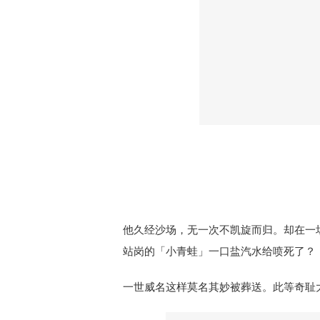
他久经沙场，无一次不凯旋而归。却在一
站岗的「小青蛙」一口盐汽水给喷死了？
一世威名这样莫名其妙被葬送。此等奇耻