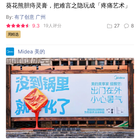
葵花熊胆痔灵膏，把难言之隐玩成「疼痛艺术」
By:
有了创意 广州
9.3
19人评分
27
8
周精选
Midea 美的