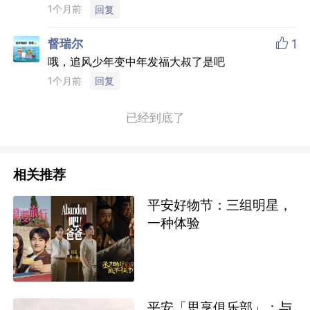
1个月前
回复

督瑞尔
1
哦，追风少年变中年发福大叔了是吧
1个月前
回复
已经到底了
相关推荐
平安好物节：三组明星，
一种体验
平安「思享俱乐部」：与