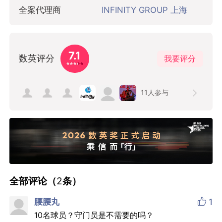
全案代理商
INFINITY GROUP 上海
7.1
数英评分
我要评分
11
人参与
全部评论（
2
条）

腰腰丸
1
10名球员？守门员是不需要的吗？