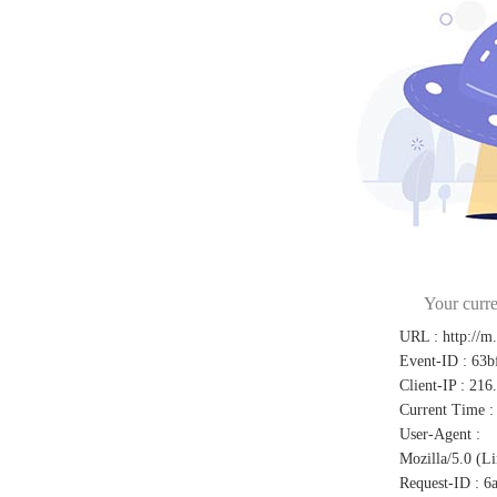
Your curre
URL
:
http://m
Event-ID
:
63b
Client-IP
:
216
Current Time
:
User-Agent
:
Mozilla/5.0 (L
Request-ID
:
6