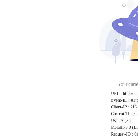
Your curre
URL
:
http://m
Event-ID
:
81f
Client-IP
:
216
Current Time
:
User-Agent
:
Mozilla/5.0 (L
Request-ID
:
6