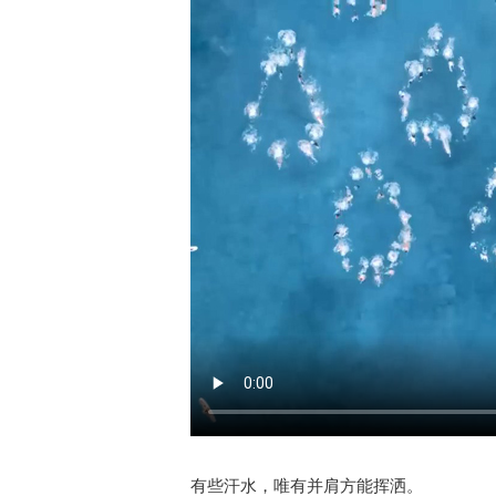
有些汗水，唯有并肩方能挥洒。