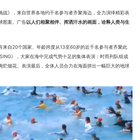
挑战》，来自世界各地约千名参与者齐聚海边，全力演绎精彩表
球图案。广告
以人们相聚相伴、挥洒汗水的画面，诠释人类与生
来自20个国家、年龄跨度从13至60岁的近千名参与者齐聚此
NG SING》，大家在海中完成气势十足的集体表演：时而列队组成
绚烂烟花。表演最后，全体人员合力在海面拼出一幅巨大的地球