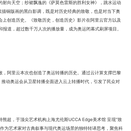
的射向天空；纱裙飘逸的《萨莫色雷斯的胜利女神》，跳水运动
素描铜版画的黑白影调，既是对历史经典的致敬，也是对当下奥
会上创造历史。《致敬历史，创造历史》影片在阿里云官方以及
发和报道，超过数千万人次的播放量，成为奥运闭幕式刷屏项目。
敬，阿里云本次也创造了奥运转播的历史。通过云计算支撑巴黎
发，推动奥运会从卫星转播全面进入云上转播时代，引发了民众对
超，于顶尖艺术机构上海尤伦斯UCCA Edge美术馆 呈现“致
超作为艺术家对古典叙事与现代奥运场景的独特转译思考，聚焦科