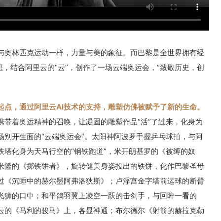
与奥林匹克运动一样，力量与美的象征。而巴黎是全世界拥有经
想，结合阿里云的“云”，创作了一场云端奥运会，“致敬历史，创
起点，通过阿里云AI技术的支持，雕塑仿佛被赋予了新的生命。
携带着奥运精神的召唤，让凝固的雕塑作品“活”了过来，化身为
场别开生面的“云端奥运会”。太阳神阿波罗手握乒乓球拍，与阿
铁塔化身为天马行空的“钢铁跑道”，米开朗基罗的《被缚的奴
米隆的《掷铁饼者》，旋转健美身姿投出的铁饼，化作巴黎圣母
过《沉睡中的赫尔墨阿弗洛狄斯》；卢浮宫金字塔前运球的断臂
飞狮的口中；和平鸽羽翼上凌空一跃的击剑手，与回眸一看的
云的《马利的骏马》上，各显神通；布尔德尔《射箭的赫拉克勒