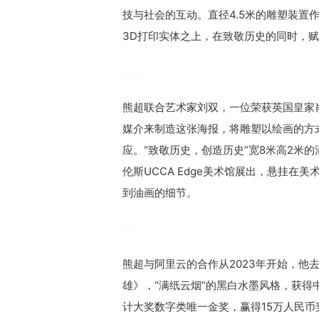
技与社会的互动。直径4.5米的雕塑装置
3D打印实体之上，在致敬历史的同时，
熊超联合艺术家刘双，一位荣获英国皇家肖
媒介来制造这张海报，将雕塑以绘画的方式
应。“致敬历史，创造历史”宽8米高2米
伦斯UCCA Edge美术馆展出，悬挂
到油画的细节。
熊超与阿里云的合作从2023年开始，他去
雄》，“满纸云烟”的黑白水墨风格，获得
计大奖数字类唯一金奖，赢得15万人民币奖