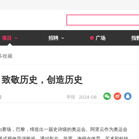
项目
招聘
广场
指
多收藏
：致敬历史，创造历史
举报
2
2024-08
地标为赛场，巴黎，缔造出一届史诗级的奥运会。阿里云作为奥运会
幕式视效导演熊超，通过影片、装置、海报在体育、艺术和科技