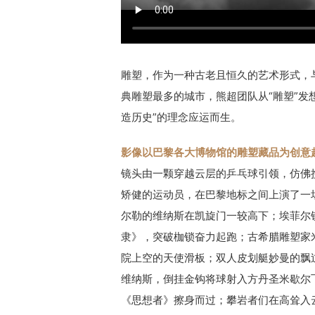
雕塑，作为一种古老且恒久的艺术形式，
典雕塑最多的城市，熊超团队从“雕塑”发
造历史”的理念应运而生。
影像以巴黎各大博物馆的雕塑藏品为创意
镜头由一颗穿越云层的乒乓球引领，仿佛
矫健的运动员，在巴黎地标之间上演了一
尔勒的维纳斯在凯旋门一较高下；埃菲尔
隶》，突破枷锁奋力起跑；古希腊雕塑家
院上空的天使滑板；双人皮划艇妙曼的飘
维纳斯，倒挂金钩将球射入方丹圣米歇尔
《思想者》擦身而过；攀岩者们在高耸入