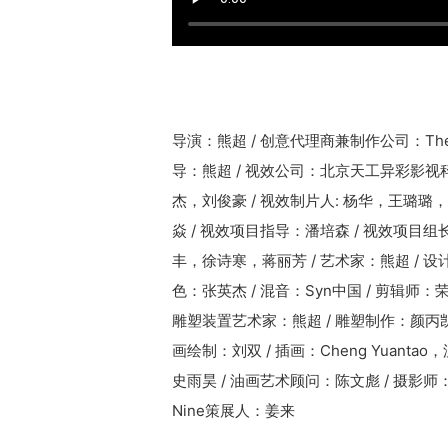
导演：熊超 / 创意代理商兼制作公司：The 
导：熊超 / 视效公司：北京天工异彩影视
杰，刘俊豪 / 视效制片人: 杨华，王璐璐，
焱 / 视效项目指导：潘培森 / 视效项
丰，徐诗寒，蒋丽芳 / 艺术家：熊超 / 设计：
色：张英杰 / 混音：Syn中国 / 剪辑师：
雕塑装置艺术家：熊超 / 雕塑制作：颜丙凯
画绘制：刘双 / 插画：Cheng Yua
史雨昊 / 油画艺术顾问：陈文彪 / 摄影师：张新
Nine策展人：姜来