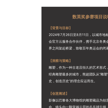
数英奖参赛项目说明 
【背景与目标】
2024年7月26日至8月11日，以城
会官方云服务合作伙伴，携手北京冬奥
界之间架起桥梁，致敬百年奥运会的闭
【洞察与策略】
雕塑，作为一种古老且恒久的艺术形式
经典雕塑最多的城市，熊超团队从“雕塑
史，创造历史”的理念应运而生。
【创意阐述】
影像以巴黎各大博物馆的雕塑藏品为创意
命。镜头由一颗穿越云层的乒乓球引领，