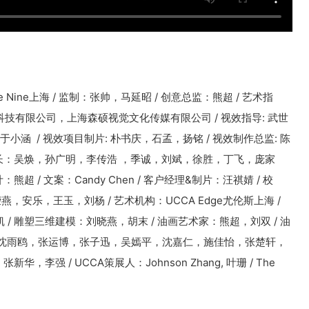
Nine上海 / 监制：张帅，马延昭 / 创意总监：熊超 / 艺术指
科技有限公司，上海森硕视觉文化传媒有限公司 / 视效指导: 武世
于小涵 / 视效项目制片: 朴书庆，石孟，扬铭 / 视效制作总监: 陈
目组长：吴焕，孙广明，李传浩 ，季诚，刘斌，徐胜，丁飞，庞家
熊超 / 文案：Candy Chen / 客户经理&制片：汪祺婧 / 校
荣燕，安乐，王玉，刘杨 / 艺术机构：UCCA Edge尤伦斯上海 /
 / 雕塑三维建模：刘晓燕，胡末 / 油画艺术家：熊超，刘双 / 油
ntao，沈雨鸥，张运博，张子迅，吴嫣平，沈嘉仁，施佳怡，张楚轩，
华，李强 / UCCA策展人：Johnson Zhang, 叶珊 / The