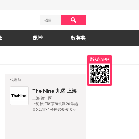
项目
数
课堂
数英奖
代理商
The Nine 九曜 上海
上海 徐汇区
上海徐汇区茶陵北路20号越
界X2园区1号楼609-610室