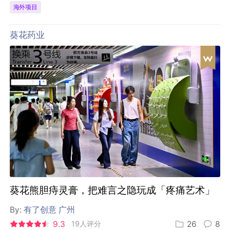
海外项目
葵花药业
葵花熊胆痔灵膏，把难言之隐玩成「疼痛艺术」
By:
有了创意 广州
9.3
19人评分
26
8