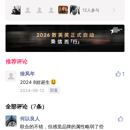
12
人参与
推荐评论

徐凤年
1
2024 8娃诞生
回复
2024-06-12
全部评论（
7
条）

何以良人
联合的不错，但感觉品牌的属性略弱了些