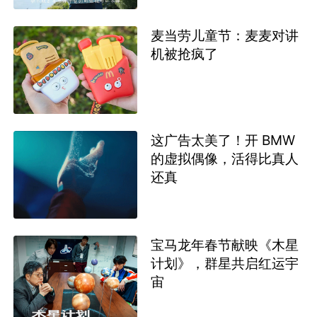
麦当劳儿童节：麦麦对讲
机被抢疯了
这广告太美了！开 BMW
的虚拟偶像，活得比真人
还真
宝马龙年春节献映《木星
计划》，群星共启红运宇
宙