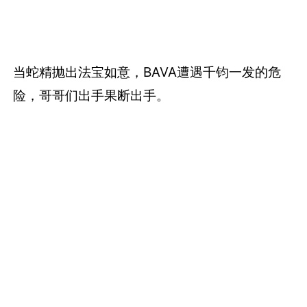
当蛇精抛出法宝如意，BAVA遭遇千钧一发的危
险，哥哥们出手果断出手。