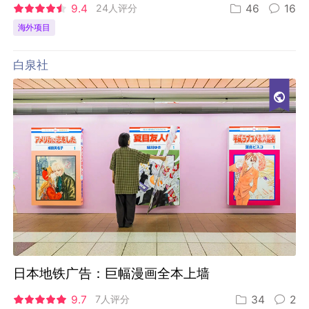
9.4
24人评分
46
16
海外项目
白泉社
日本地铁广告：巨幅漫画全本上墙
9.7
7人评分
34
2