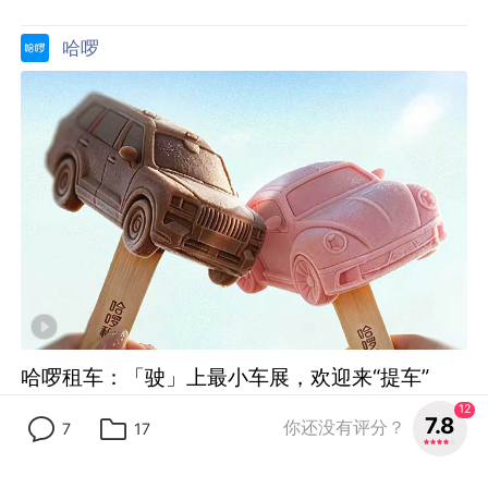
9.3
24人评分
43
15
哈啰
哈啰租车：「驶」上最小车展，欢迎来“提车”
12
7.8
你还没有评分？
7
17
By:
有氧 YOYA
8.2
17人评分
19
5