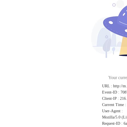
Your curre
URL
:
http://m
Event-ID
:
708
Client-IP
:
216
Current Time
:
User-Agent
:
Mozilla/5.0 (L
Request-ID
:
6