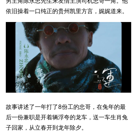
男主角陈永忠先生来友情主演司机忠哥一角。他
依旧操着一口纯正的贵州凯里方言，娓娓道来。
故事讲述了一年打了8份工的忠哥，在兔年的最
后一份兼职是开着辆浮夸的龙车，送一车生肖兔
子回家，从立春开到龙年除夕。