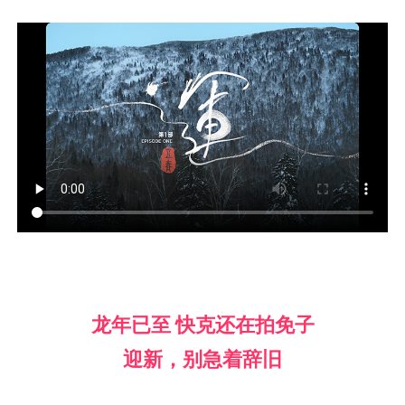
龙年已至 快克还在拍免子
迎新，别急着辞旧