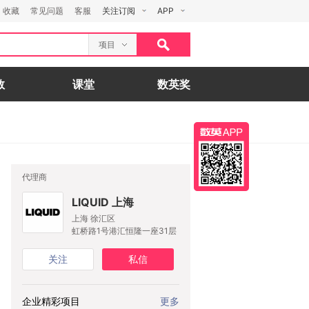
收藏
常见问题
客服
关注订阅
APP
项目
数
课堂
数英奖
代理商
LIQUID 上海
上海 徐汇区
虹桥路1号港汇恒隆一座31层
关注
私信
企业精彩项目
更多