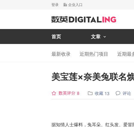
登录
企业入口
首页
文章
最新收录
近期热门项目
近期最
美宝莲×奈美兔联名
数英评分
收藏
评论
8
13
据知情人士爆料，兔耳朵、红头发、爱冒