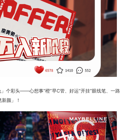
」个彩头——心想事“橙”早C管、好运“开挂”眼线笔、一路
然新颜」！