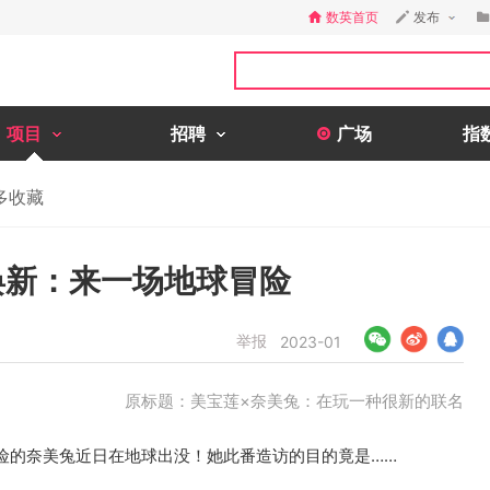
数英首页
发布
项目
招聘
广场
指
多收藏
焕新：来一场地球冒险
举报
2023-01
原标题：美宝莲×奈美兔：在玩一种很新的联名
险的奈美兔近日在地球出没！她此番造访的目的竟是……