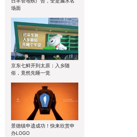
日丰管地铁广告，全是漏水名
场面
京东七鲜开到太原：入乡随
俗，竟然先睡一觉
景德镇申遗成功！快来欣赏申
办LOGO