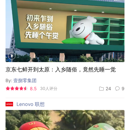
京东七鲜开到太原：入乡随俗，竟然先睡一觉
By:
壹捌零集团
8.5
30人评分
24
9
Lenovo 联想