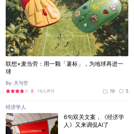
联想×麦当劳：用一颗「薯标」，为地球再进一
球
By:
天与空
8
14人评分
19
5
经济学人
6句双关文案，《经济学
人》又来调侃AI了