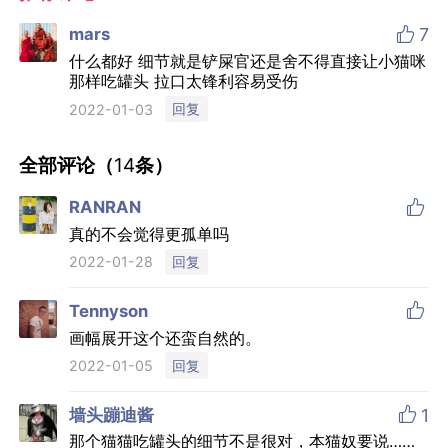

mars
7
什么都好 细节就是铲屎官还是舍不得直接让小猫咪
那样吃罐头 拉口太锋利容易受伤
回复
2022-01-03
全部评论（
14
条）

RANRAN
真的不会觉得更孤单吗
回复
2022-01-28

Tennyson
画幅展开这个还蛮自然的。
回复
2022-01-05

墙头蹦迪酱
1
那个猫猫吃罐头的细节不是很对，本猫奴要说……