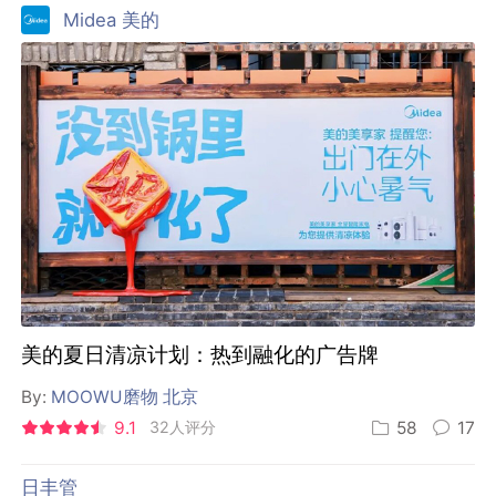
Midea 美的
美的夏日清凉计划：热到融化的广告牌
By:
MOOWU磨物 北京
9.1
32人评分
58
17
日丰管