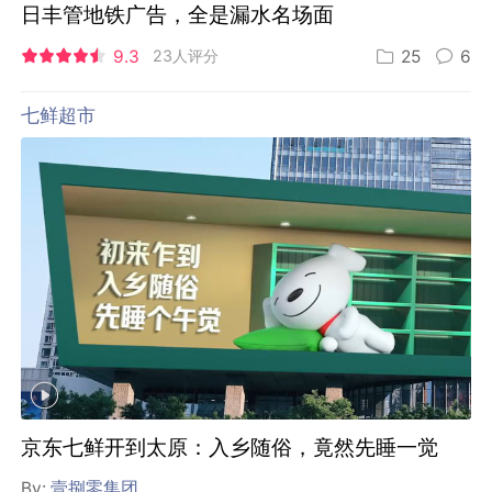
日丰管地铁广告，全是漏水名场面
9.3
23人评分
25
6
七鲜超市
京东七鲜开到太原：入乡随俗，竟然先睡一觉
By:
壹捌零集团