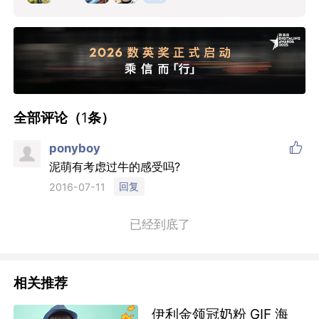
全部评论（
1
条）

ponyboy
泥萌有考虑过牛的感受吗?
回复
2016-07-11
已经到底了
相关推荐
伊利金领冠奶粉 GIF 海