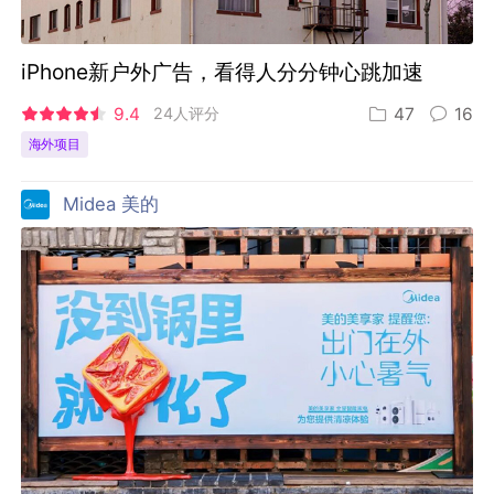
iPhone新户外广告，看得人分分钟心跳加速
9.4
24人评分
47
16
海外项目
Midea 美的