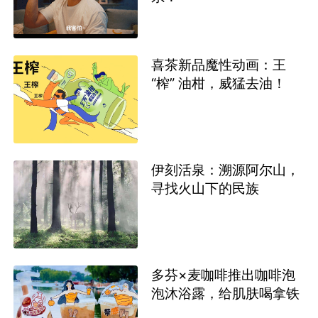
喜茶新品魔性动画：王
“榨” 油柑，威猛去油！
伊刻活泉：溯源阿尔山，
寻找火山下的民族
多芬×麦咖啡推出咖啡泡
泡沐浴露，给肌肤喝拿铁