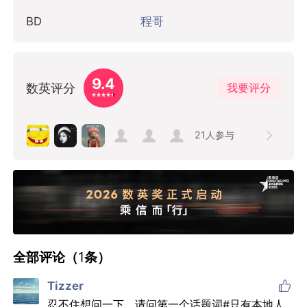
BD
程哥
9.4
数英评分
我要评分
21
人参与
全部评论（
1
条）

Tizzer
忍不住想问一下，请问第一个话题词#只有本地人