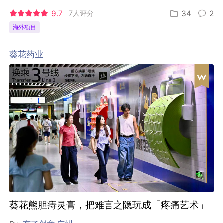
9.7
7人评分
34
2
海外项目
葵花药业
葵花熊胆痔灵膏，把难言之隐玩成「疼痛艺术」