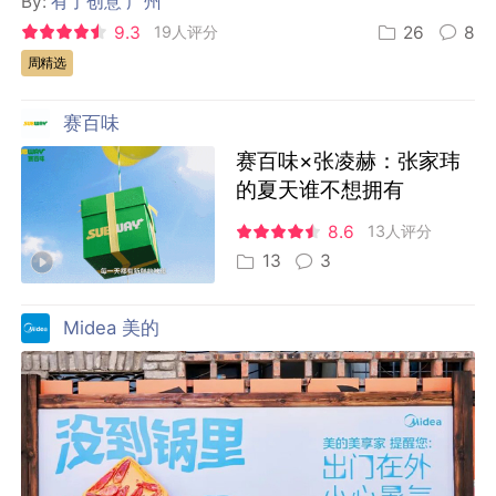
By:
有了创意 广州
9.3
19人评分
26
8
周精选
赛百味
赛百味×张凌赫：张家玮
的夏天谁不想拥有
8.6
13人评分
13
3
Midea 美的