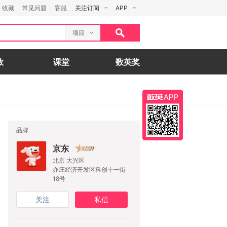
收藏
常见问题
客服
关注订阅
APP
项目
数
课堂
数英奖
品牌
京东
北京 大兴区
亦庄经济开发区科创十一街
18号
关注
私信