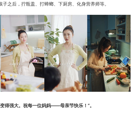
孩子之后，拧瓶盖、打蟑螂、下厨房、化身营养师等。
以变得强大。祝每一位妈妈——母亲节快乐！”。