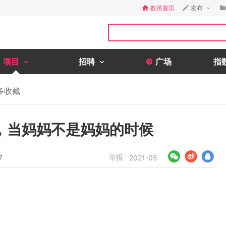
数英首页
发布
项目
招聘
广场
指
多收藏
，当妈妈不是妈妈的时候
举报
7
2021-05