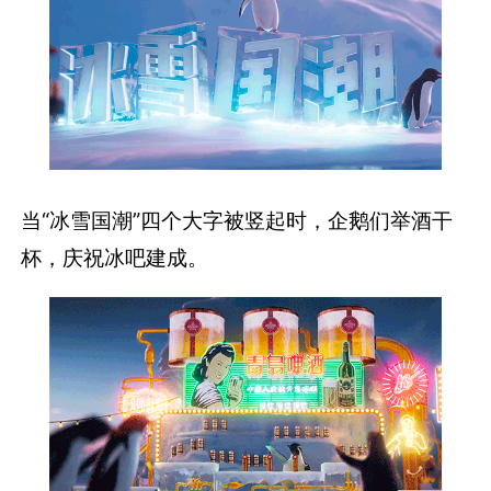
当“冰雪国潮”四个大字被竖起时，企鹅们举酒干
杯，庆祝冰吧建成。