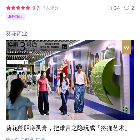
9.7
7人评分
34
2
海外项目
葵花药业
葵花熊胆痔灵膏，把难言之隐玩成「疼痛艺术」
By:
有了创意 广州