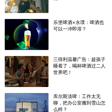
乐堡啤酒×永璞：啤酒也
可以一冲即溶？
三得利温馨广告：趁孩子
睡着了，喝杯啤酒过二人
世界吧！
库尔斯淡啤：工作太无
聊，把办公室搬到雪山怎
么样？