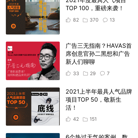
2021年度最具人气项目
TOP 100，重磅来袭！
82
370
13
广告三无指南？HAVAS首
席创意官孙二黑想和广告
新人们聊聊
33
29
7
2021上半年最具人气品牌
项目TOP 50，敬新生
活！
42
151
6个热过天气的案例，数