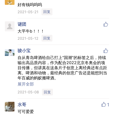
一句话就是：品牌的核心概念不要随意更改。
好有钱呜呜呜
回复
2021-05-21
另外，夜猫子的片子做的好。

谜团
大平牛b！！！
回复
2021-05-12

骏小宝
自从青岛啤酒给自己打上“国潮”的标签之后，持续
输出高品质内容，作为配合2022北京冬奥会的项
目传播，但讲真在这条片子创意上离经典还有点距
离。啤酒和动物，最经典的创意广告还是能想到当
年百威的蚂蚁搬啤酒。
但客观来说这条片子的完成度是值得点赞的，平面
展开全部
物料的精细程度也是足够的。最重要的是品牌定
回复
2021-05-08
位，沿着国潮的定位持续输出，一定能看到量变到
质变的效果的。

水哥
1
可可爱爱