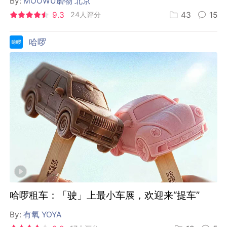
By:
MOOWU磨物 北京
9.3
24人评分
43
15
哈啰
哈啰租车：「驶」上最小车展，欢迎来“提车”
By:
有氧 YOYA