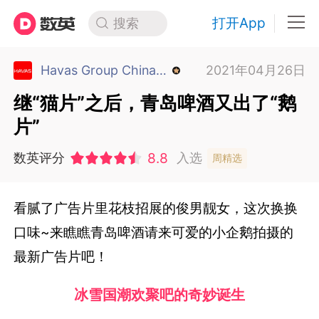
打开App
搜索
Havas Group China 汉威士集团中国
2021年04月26日
继“猫片”之后，青岛啤酒又出了“鹅
片”
8.8
数英评分
入选
周精选
看腻了广告片里花枝招展的俊男靓女，这次换换
口味~来瞧瞧青岛啤酒请来可爱的小企鹅拍摄的
最新广告片吧！
冰雪国潮欢聚吧的奇妙诞生