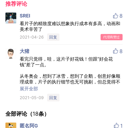
推荐评论

SREI
8
看片子的精致度难以想象执行成本有多高，动画和
美术辛苦了
回复
2021-04-26
代理商赞过

大猪
8
看完只觉得，哇，这片子好花钱！但跟“好会花
钱”差了一点。
从冬奥会，想到了冰雪，想到了企鹅，创意好像顺
理成章，片子的执行细节也无可挑剔，但总觉得不
对劲。一个关键的点是，片子里面的概念有点多，
展开全部
一会是百年国潮，一会是冰雪国潮，然后slogan是
回复
2021-05-09
冰雪国潮欢聚吧的奇妙诞生（有点拗口）...要我说
就应该把百年国潮打透，如果“百年国潮”是一个既
成的概念，就不该随意去更改它，而只能是在它的
全部评论（
18
条）
基础上进行延展。你原本有“百年国潮”，再提一
个“冰雪国潮”就是自己打自己嘴巴，但如果你讲“百

匿名阿G
1
年国潮之冰雪乐园”（随口举例）也好过这样乱改。