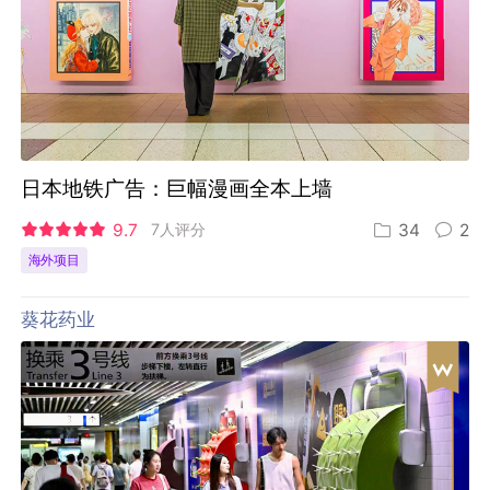
日本地铁广告：巨幅漫画全本上墙
9.7
7人评分
34
2
海外项目
葵花药业