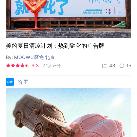
美的夏日清凉计划：热到融化的广告牌
By:
MOOWU磨物 北京
9.3
24人评分
43
15
哈啰