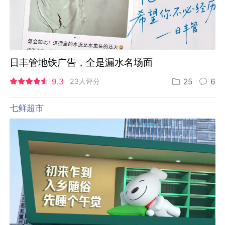
日丰管地铁广告，全是漏水名场面
9.3
23人评分
25
6
七鲜超市