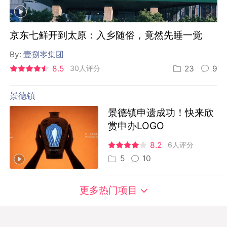
京东七鲜开到太原：入乡随俗，竟然先睡一觉
By:
壹捌零集团
8.5
30人评分
23
9
景德镇
景德镇申遗成功！快来欣
赏申办LOGO
8.2
6人评分
5
10
更多热门项目