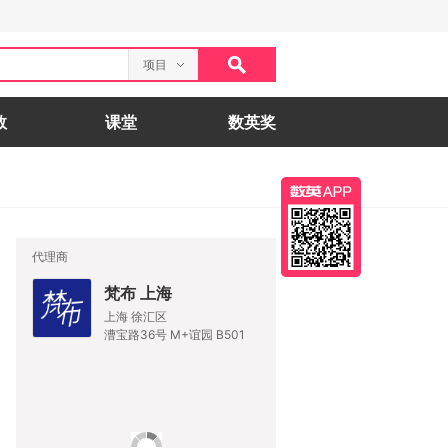
项目
数
课堂
数英奖
代理商
梵布 上海
上海 徐汇区
漕宝路36号 M+谊园 B501