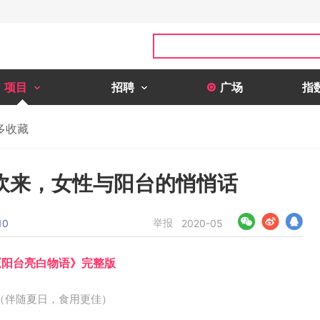
项目
招聘
广场
指
多收藏
吹来，女性与阳台的悄悄话
举报
10
2020-05
《阳台亮白物语》完整版
（伴随夏日，食用更佳）