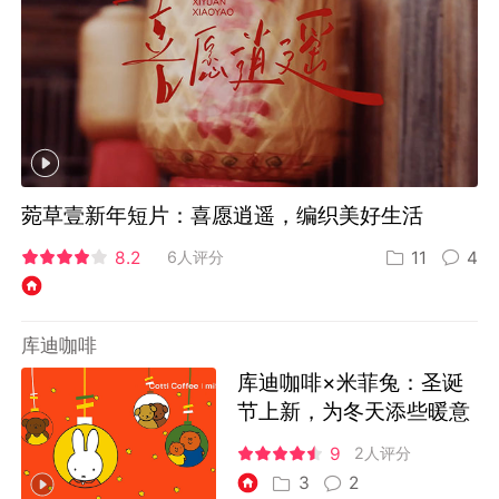
菀草壹新年短片：喜愿逍遥，编织美好生活
8.2
6人评分
11
4
库迪咖啡
库迪咖啡×米菲兔：圣诞
节上新，为冬天添些暖意
9
2人评分
3
2