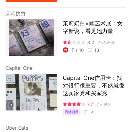
茉莉奶白
茉莉奶白×她艺术展：女
字新说，看见她力量
3.2
27人评分
16
13
Capital One
Capital One信用卡：找
对银行很重要，不然就像
这卖家秀和买家秀
7.7
7人评分
4
海外项目
Uber Eats