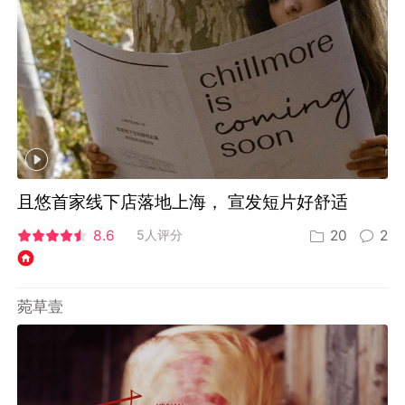
且悠首家线下店落地上海， 宣发短片好舒适
8.6
5人评分
20
2
菀草壹