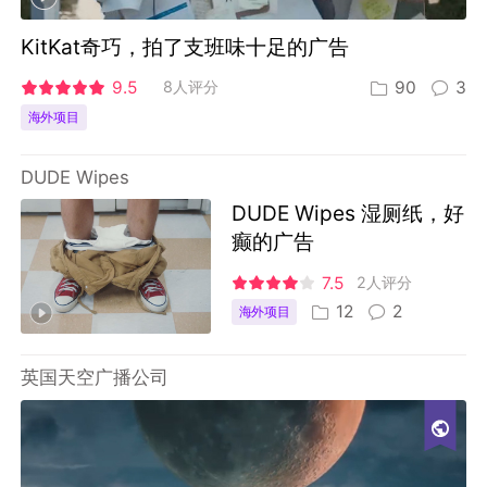
KitKat奇巧，拍了支班味十足的广告
9.5
8人评分
90
3
海外项目
DUDE Wipes
DUDE Wipes 湿厕纸，好
癫的广告
7.5
2人评分
12
2
海外项目
英国天空广播公司