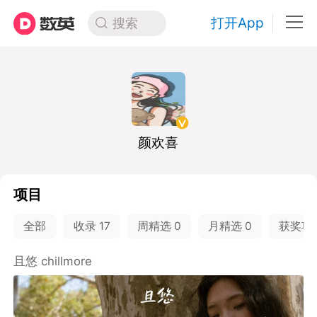
打开App
搜索
颜欢喜
项目
全部
收录
17
周精选
0
月精选
0
获奖项
且悠 chillmore