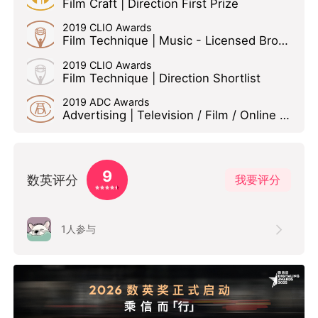
Film Craft | Direction First Prize
2019 CLIO Awards
Film Technique | Music - Licensed Bronze
2019 CLIO Awards
Film Technique | Direction Shortlist
2019 ADC Awards
Advertising | Television / Film / Online Video | Film - Single Bronze Cube
9
数英评分
我要评分
1
人参与