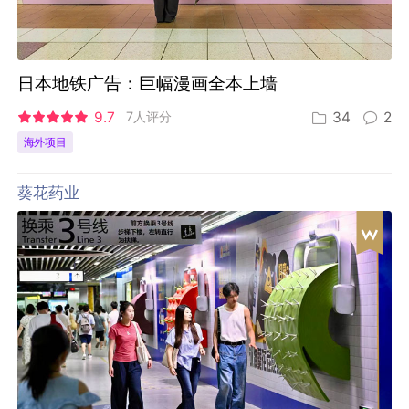
日本地铁广告：巨幅漫画全本上墙
9.7
7人评分
34
2
海外项目
葵花药业