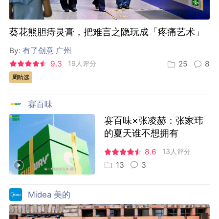
葵花熊胆痔灵膏，把难言之隐玩成「疼痛艺术」
By:
有了创意 广州
9.3
19人评分
25
8
周精选
赛百味
赛百味×张凌赫：张家玮
的夏天谁不想拥有
8.6
13人评分
13
3
Midea 美的