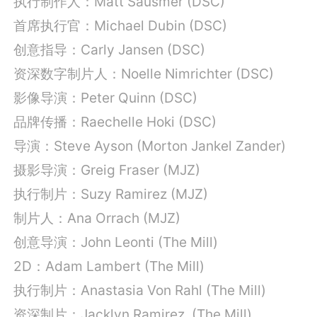
执行制作人：Matt Sausmer (DSC)
首席执行官：Michael Dubin (DSC)
创意指导：Carly Jansen (DSC)
资深数字制片人：Noelle Nimrichter (DSC)
影像导演：Peter Quinn (DSC)
品牌传播：Raechelle Hoki (DSC)
导演：Steve Ayson (Morton Jankel Zander)
摄影导演：Greig Fraser (MJZ)
执行制片：Suzy Ramirez
(MJZ)
制片人：Ana Orrach (MJZ)
创意导演：John Leonti (The Mill)
2D：Adam Lambert (The Mill)
执行制片：Anastasia Von Rahl (The Mill)
资深制片：Jacklyn Ramirez (The Mill)