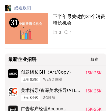
或姓欧阳
下半年最关键的31个消费
增长机会
3
1
最新企业招聘
薪资
创意组长GH（Art/Copy）
15K-25K
WEGO 围观
上海 黄浦区
美术指导/资深美术指导(ATL方
15K-25K
向）
SG胜加
上海 长宁区
广告客户经理Account
15K-25K