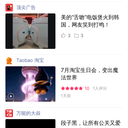
顶尖广告
美的“舌吻”电饭煲火到韩
国，网友笑到打鸣！
3
3
Taobao 淘宝
7月淘宝生日会，变出魔
法世界
10
1人评分
1天前
万能的大叔
段子黑，让所有公关又爱