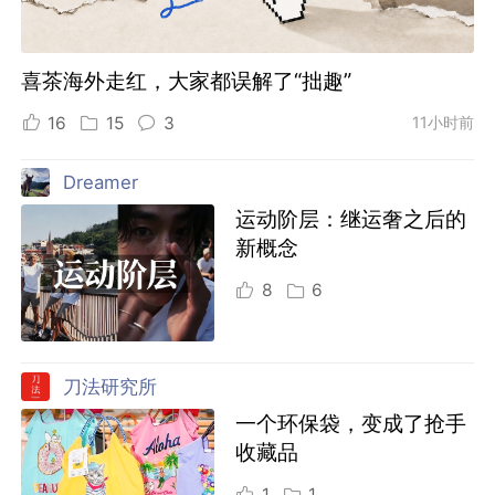
喜茶海外走红，大家都误解了“拙趣”
16
15
3
11小时前
Dreamer
运动阶层：继运奢之后的
新概念
8
6
刀法研究所
一个环保袋，变成了抢手
收藏品
1
1