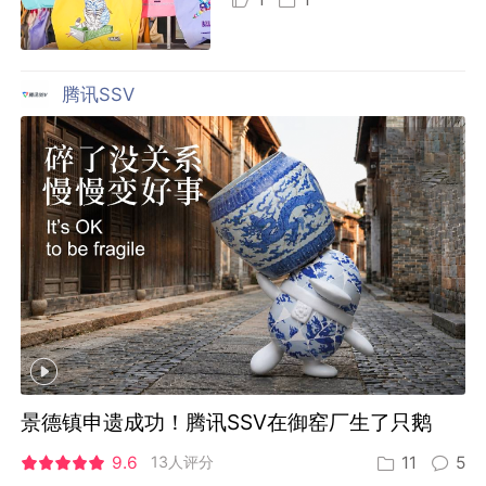
腾讯SSV
景德镇申遗成功！腾讯SSV在御窑厂生了只鹅
9.6
13人评分
11
5