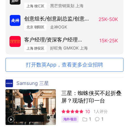
Manager
黑芒营销策划 上海
上海 徐汇区
创意组长/创意副总监/创意总
25K-50K
监（Art Base）
走神OGK
北京 朝阳区
客户经理/资深客户经理
15K-25K
SAM/AM
好旺角 GMKOK 上海
上海 静安区
打开数英App，查看更多企业招聘
Samsung 三星
三星：蜘蛛侠买不起折叠
屏？现场打印一台
10
1人评分
1
1
海外项目