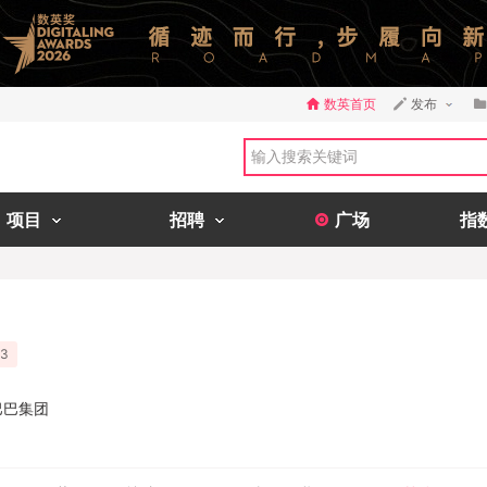
数英首页
发布
项目
招聘
广场
指
3
里巴巴集团