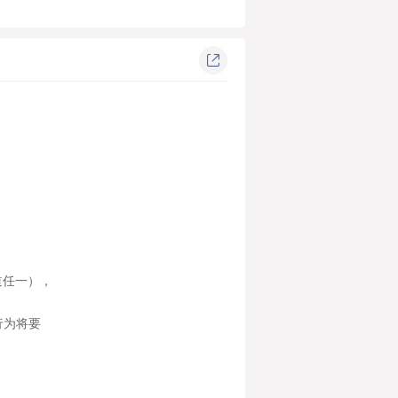
道任一），
行为将要