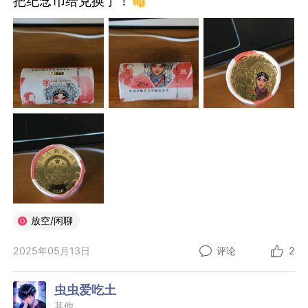
把纪念币给兑换了！
放空/闲聊
2025年05月13日
评论
2
虫虫爱吃土
其他