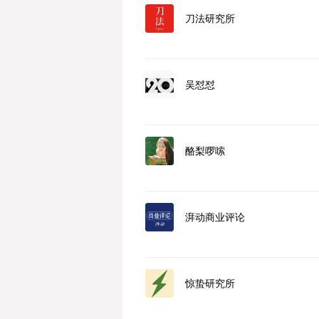
刀法研究所
吴怼怼
酪梨啰嗦
湃动商业评论
惊蛰研究所