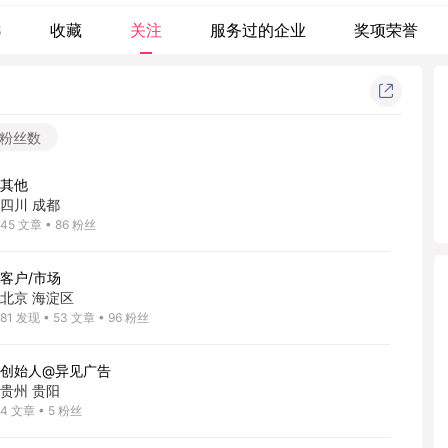
8
收藏
关注
服务过的企业
奖项荣誉
粉丝数
其他
四川 成都
45
文章
•
86
粉丝
客户/市场
北京 海淀区
81
发现
•
53
文章
•
96
粉丝
创始人@异见广告
贵州 贵阳
4
文章
•
5
粉丝