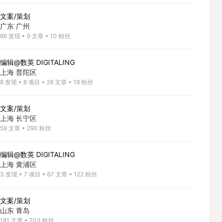
文案/策划
广东 广州
86
发现
•
9
文章
•
10
粉丝
编辑@数英 DIGITALING
上海 普陀区
8
发现
•
8
项目
•
28
文章
•
19
粉丝
文案/策划
上海 长宁区
59
文章
•
290
粉丝
编辑@数英 DIGITALING
上海 黄浦区
3
发现
•
7
项目
•
67
文章
•
122
粉丝
文案/策划
山东 青岛
181
文章
•
703
粉丝