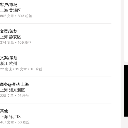
客户/市场
上海 黄浦区
805
文章
•
803
粉丝
文案/策划
上海 静安区
374
文章
•
109
粉丝
文案/策划
浙江 杭州
22
发现
•
19
文章
•
10
粉丝
商务@湃动 上海
上海 浦东新区
228
文章
•
96
粉丝
其他
上海 徐汇区
467
文章
•
56
粉丝