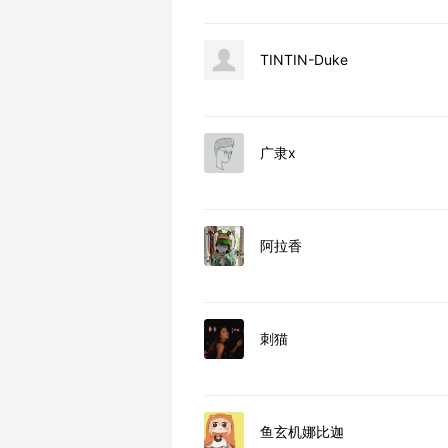
TINTIN-Duke
广隶x
阿拉香
刺猫
鱼玄机娜比迦