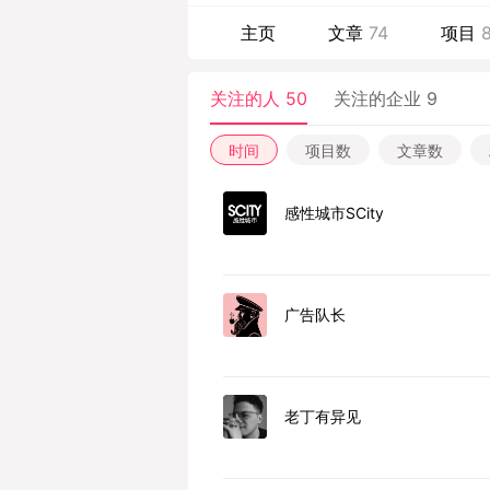
主页
文章
74
项目
关注的人 50
关注的企业 9
时间
项目数
文章数
感性城市SCity
广告队长
老丁有异见