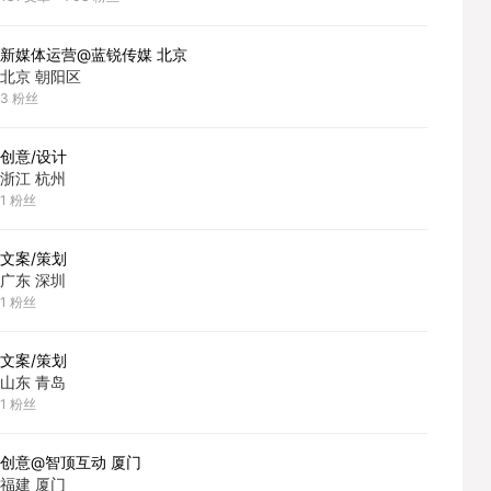
新媒体运营@蓝锐传媒 北京
北京 朝阳区
3
粉丝
创意/设计
浙江 杭州
1
粉丝
文案/策划
广东 深圳
1
粉丝
文案/策划
山东 青岛
1
粉丝
创意@智顶互动 厦门
福建 厦门