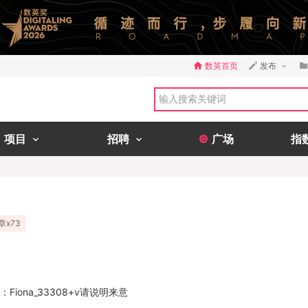
数英首页
发布
项目
招聘
广场
指
章x73
：Fiona_33308+v请说明来意