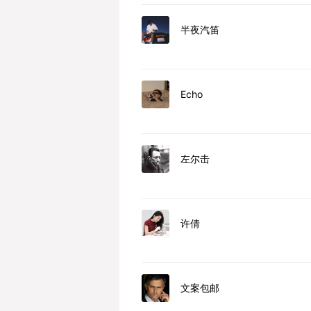
半夜汽笛
Echo
左尔击
许倩
文案包邮