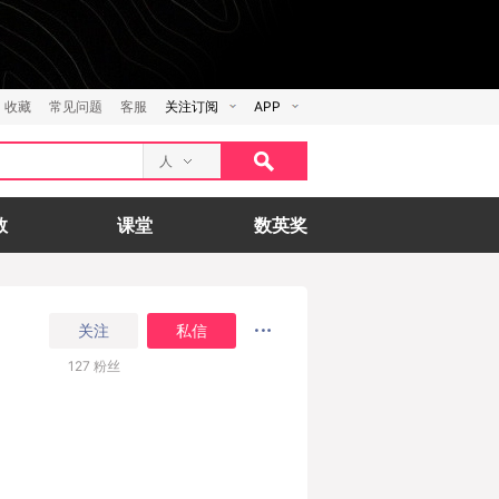
收藏
常见问题
客服
关注订阅
APP
人
数
课堂
数英奖
关注
私信
127
粉丝