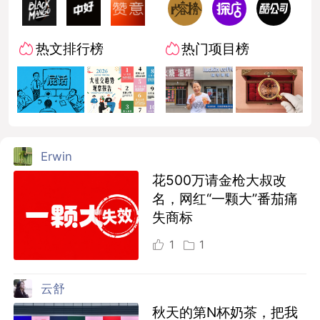
热文排行榜
热门项目榜
Erwin
花500万请金枪大叔改
名，网红“一颗大”番茄痛
失商标
1
1
云舒
秋天的第N杯奶茶，把我