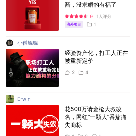
酱，没求婚的有福了
9
1人评分
1
海外项目
小僧鲲鲲
经验资产化，打工人正在
被重新定价
2
4
Erwin
花500万请金枪大叔改
名，网红“一颗大”番茄痛
失商标