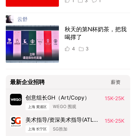
1
3
1
云舒
秋天的第N杯奶茶，把我
喝撑了
4
3
最新企业招聘
薪资
创意组长GH（Art/Copy）
15K-25K
WEGO 围观
上海 黄浦区
美术指导/资深美术指导(ATL方
15K-25K
向）
SG胜加
上海 长宁区