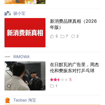
骏小宝
新消费品牌真相（2026
年版）
5
7
2
RIMOWA
在日默瓦的广告里，周杰
伦和樊振东对打乒乓球
5
1
Taobao 淘宝