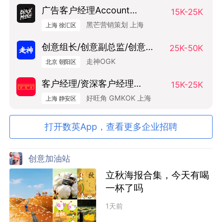
广告客户经理Account
15K-25K
Manager
黑芒营销策划 上海
上海 徐汇区
创意组长/创意副总监/创意总
25K-50K
监（Art Base）
走神OGK
北京 朝阳区
客户经理/资深客户经理
15K-25K
SAM/AM
好旺角 GMKOK 上海
上海 静安区
打开数英App，查看更多企业招聘
创意加油站
立秋海报合集，今天有喝
一杯了吗
1天前