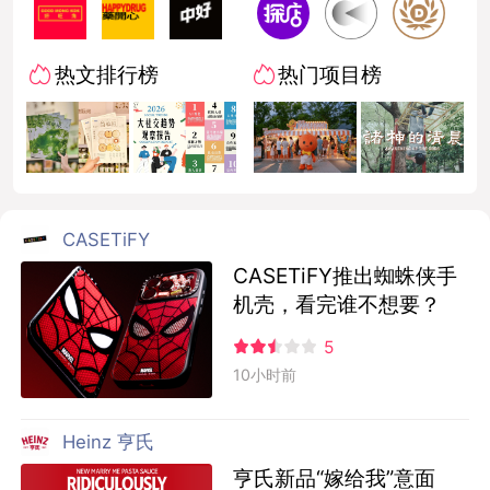
热文排行榜
热门项目榜
CASETiFY
CASETiFY推出蜘蛛侠手
机壳，看完谁不想要？
5
10小时前
Heinz 亨氏
亨氏新品“嫁给我”意面