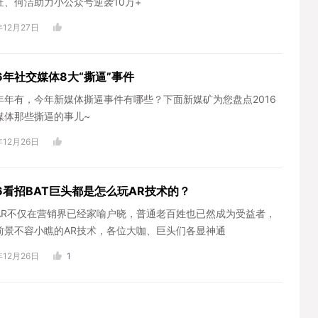
旺、何洁助力小公众号逆袭10万+
年12月27日
16年社交媒体8大“撕逼”事件
年年有，今年新媒体撕逼事件有哪些？下面新媒矿为您盘点2016
媒体那些撕逼的事儿~
年12月26日
16看招BAT巨头都是怎么玩AR技术的？
AR不仅在营销界已经家喻户晓，普通老百姓也已然成为受益者，
前景不容小瞧的AR技术，各位大咖、巨头们各显神通
年12月26日
1