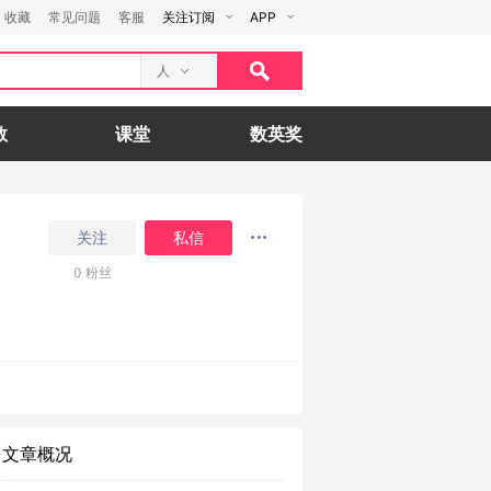
收藏
常见问题
客服
关注订阅
APP
人
数
课堂
数英奖
关注
私信
0
粉丝
文章概况