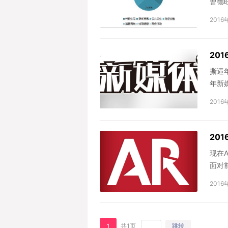
曹德
2016
20
撕逼
年新
2016
20
现在
面对
2016
1
共1页
跳转