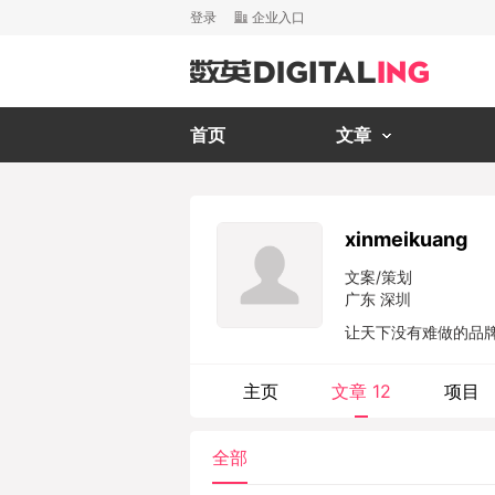
登录
企业入口
首页
文章
xinmeikuang
文案/策划
广东 深圳
让天下没有难做的品
主页
文章
12
项目
全部