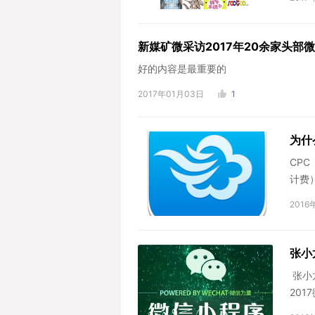
新媒矿微采访2017年20余家头部
好的内容是最重要的
2017年01月03日
1
为什
CP
计费
里
2016
张小
张小
20
二维码.