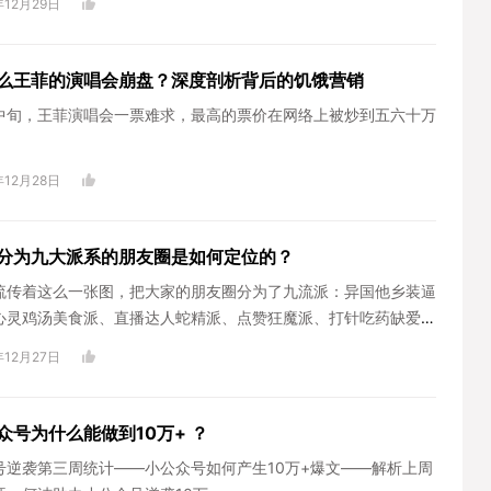
年12月29日
么王菲的演唱会崩盘？深度剖析背后的饥饿营销
中旬，王菲演唱会一票难求，最高的票价在网络上被炒到五六十万
！
年12月28日
分为九大派系的朋友圈是如何定位的？
流传着这么一张图，把大家的朋友圈分为了九流派：异国他乡装逼
心灵鸡汤美食派、直播达人蛇精派、点赞狂魔派、打针吃药缺爱
代购派、不转不是中国人派、小资文艺派、商务营销精英派。
年12月27日
众号为什么能做到10万+ ？
号逆袭第三周统计——小公众号如何产生10万+爆文——解析上周