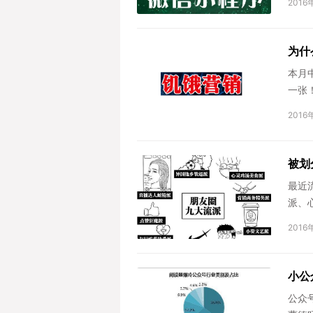
2016
为什
本月
一张
2016
被划
最近
派、
派、
2016
小公
公众