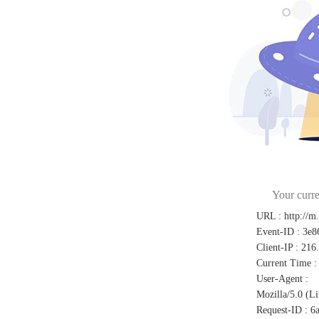
Your curre
URL
:
http://m
Event-ID
:
3e8
Client-IP
:
216
Current Time
:
User-Agent
:
Mozilla/5.0 (L
Request-ID
:
6