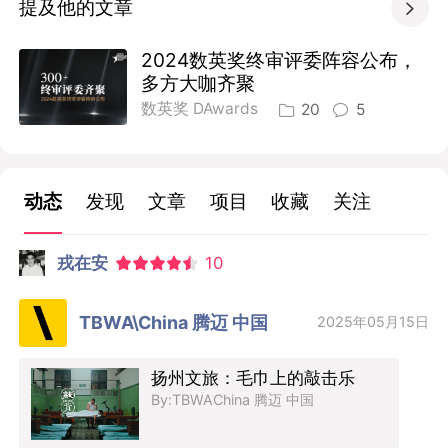
提及他的文章

2024数英奖终审评委阵容公布，
多方大咖齐聚
数英奖 DAwards
20
5
动态
发现
文章
项目
收藏
关注
戎在安
10
TBWA\China 腾迈 中国
2025年05月15日
扬州文旅：毛巾上的敲击乐
By:TBWAChina 腾迈 中国