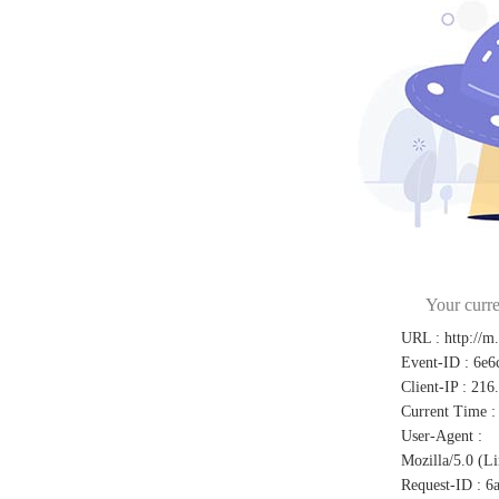
Your curre
URL
:
http://m
Event-ID
:
6e6
Client-IP
:
216
Current Time
:
User-Agent
:
Mozilla/5.0 (L
Request-ID
:
6