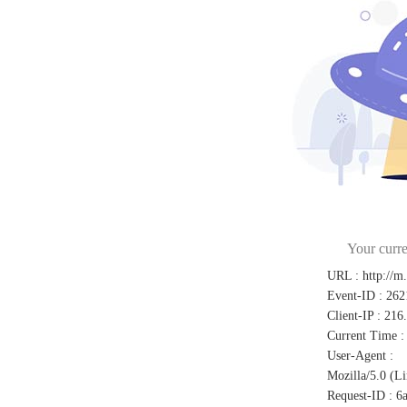
Your curre
URL
:
http://m
Event-ID
:
262
Client-IP
:
216
Current Time
:
User-Agent
:
Mozilla/5.0 (L
Request-ID
:
6