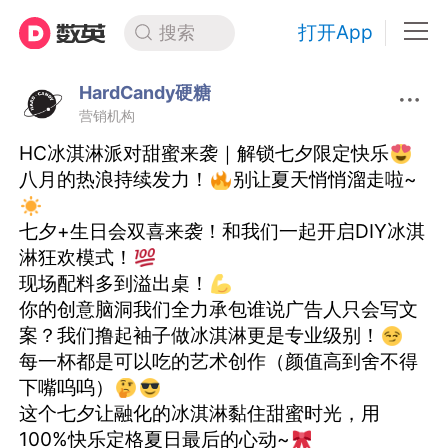
打开App
搜索
HardCandy硬糖
营销机构
HC冰淇淋派对甜蜜来袭｜解锁七夕限定快乐
八月的热浪持续发力！
别让夏天悄悄溜走啦~
七夕+生日会双喜来袭！和我们一起开启DIY冰淇
淋狂欢模式！
现场配料多到溢出桌！
你的创意脑洞我们全力承包 谁说广告人只会写文
案？我们撸起袖子做冰淇淋更是专业级别！
每一杯都是可以吃的艺术创作 （颜值高到舍不得
下嘴呜呜）
这个七夕让融化的冰淇淋黏住甜蜜时光，用
100%快乐定格夏日最后的心动~