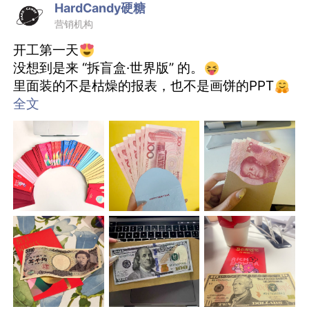
寻找像走出舒适区探索新行业客户的人
HardCandy硬糖
寻找想突破职业瓶颈的广告人
营销机构
有意者可留下评论哦～
开工第一天
没想到是来 “拆盲盒·世界版” 的。
里面装的不是枯燥的报表，也不是画饼的PPT
而是实打实的 “联合国配色财富”——
全文
可能是欧罗巴的浪漫，也可能是美洲的热情
或者是东南亚的清新。
有人抽中了“伦敦一杯咖啡”，
有人抽中了“东京一份寿司”，
有人抽中了“开普敦烤肉“
在这个充满AI和OKR的时代，
我们依然相信 “摸得到的运气”。
“汇率差”已送达～
HARDCANDY祝大家：
手里的外币不贬值，
心里的梦想不贬值，