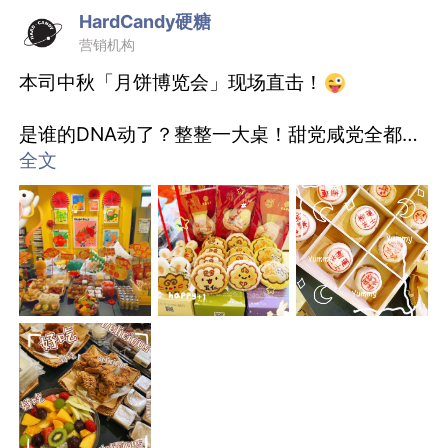
HardCandy硬糖
坐班1-2个月，等你来撩～
营销机构
求长情的【全职位开放】
本司中秋「月饼博览会」现场直击！
1️⃣ AM：campaign小能手，美妆经验多多多
2️⃣ AE：retainer经验+网感强，social不掉线
是谁的DNA动了？整整一大桌！甜党咸党全都给
3️⃣ SCW：快消+social玩家，5G冲浪选手+++
我休战！
全文
4️⃣ SAE-AAM：美妆IMC/campaign老司机
5️⃣ ACD-CD（copy base）：美妆经验大拿，比
榴莲爆浆、奇异伍仁、麻辣小龙虾、黑松露，和
稿战绩辉煌
牛，蟹粉…离谱！好吃到想直接住下！
6️⃣ Senior Designer～：美妆经验丰富，有sen
ce，网感好
为满足每一个“吃货”味蕾，终于把这份中秋惊喜
「卷」到了大家面前
Base东湖路徐汇区，潮地办公等你来！
这个中秋，愿所有努力奔跑的我们，好事甜甜，
欢迎转发及推荐，私聊或点击链接解锁详情！
好运圆圆！
https://www.digitaling.com/company/jobs/1
3742