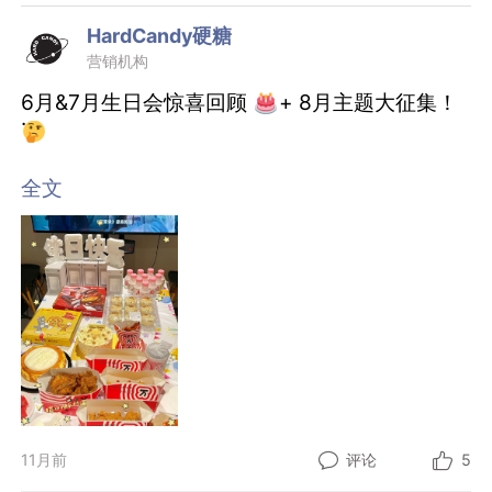
HardCandy硬糖
营销机构
6月&7月生日会惊喜回顾
+ 8月主题大征集！
小米音响伴手礼真的被夸爆啦～
全文
寿星宝们都说太太太喜欢啦！
（是谁羡慕了我不说
）
接下来重头戏来了——
8月生日会主题由你定！
热带雨林派对？
清凉一夏？
还是…（等你来灵感碰撞！）
11月前
评论
5
快在评论区告诉我你的idea