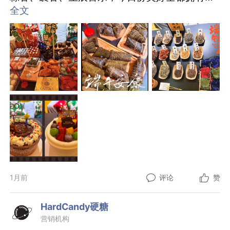
～
全文
#端午安康##广告人的端午#
1月前
评论
赞
HardCandy硬糖
营销机构