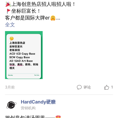
上海创意热店招人啦招人啦！
坐标巨富长！
客户都是国际大牌er
全文
几乎不熬夜，年假多，福利丰富，管理层通情
达理，不打卡，三只小猫陪你上班。
I NEED YOU!
GH (Group Head)
要求：能写、能讲、能扛。brief拆得比螺蛳粉还
细，创意提得比脱口秀还密。带得动小弟小妹，
哄得住甲方老爹。
加分项：campaign完整撰写+审美能力，懂
得“家人们谁懂啊”和“高级感”之间的微妙距离。
SCW (Senior Copywriter)
3月前
评论
1
要求：网感比体重重，痛点抓得比男朋友还准。
能写3000字深度稿，也能写3个字刷屏文案。
HardCandy硬糖
加分项：你收藏的“爆款标题库”比你的化妆包还
营销机构
满
把创意包进汤圆里——