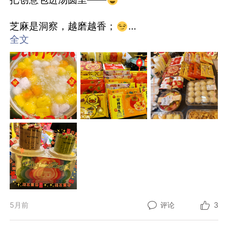
SAM-AAD (ACCOUNT)
负责客户数字营销、社交传播方案的需求对接与
芝麻是洞察，越磨越香；
落地，统筹项目全流程执行，做好内外部沟通与
全文
汇报。
花生是策略，越嚼越有劲；
维护客户关系，支持老客户活动提案与新客户比
稿，搞定沟通、提案和项目推进。
豆沙是文案，细腻又甜进心里；
要求专科及以上学历，5 年以上大品牌服务经
验，懂 digital 全案与 social 热点，抗压会沟
蓝莓是视觉，清新又出挑；
通、爱追热点有激情。
SAD
每一口，都是不一样的惊喜。
负责互联网营销视觉创意设计，精准拿捏需求与
风格，把客户反馈改成亮眼作品。
元宵喜乐，不止今天。
脑暴不停、落地稳准，给动画和前端提供美术支
持，靠谱又好配合。
3 年以上设计经验，美术科班优先，审美在线、
手速够快，爱设计懂细节。
5月前
评论
3
寻找很会lead/很想lead IMC的人