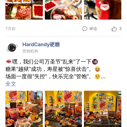
搭配。
缤纷点心桌
琳琅满目的甜品与小食悄然点亮午后，每一口都
7月前
评论
3
是绽放的笑颜，分享间皆是暖意。
HardCandy硬糖
❅ ᗰદ૨૨ʏ ᘓમ૨ıડτന੨ડ
营销机构
愿我们继续闪耀，也始终安康
嘿，我们公司万圣节“乱来”了一下
有丰富快消经验的AM/SAM，art SAD，GH速来
糖果“越狱”成功，寿星被“惊喜伏击”。
投递吧
场面一度很“失控”，快乐完全“管饱”。
糖分和笑声都已超标，创意和温暖从不打烊。
全文
另也欢迎copy base经验丰富的SCW-GH-ACD
在忙碌的日子里，一起制造一些不寻常的快乐，
大佬前来砸窗哦
就是我们最好的充电方式。