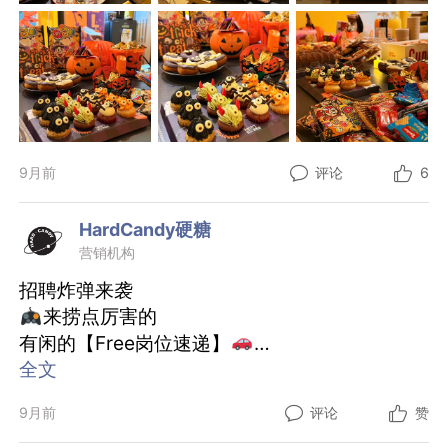
9月前
评论
6
HardCandy硬糖
营销机构
招聘炸弹来袭
来捞点厉害的
有闲的【Free岗位速递】
1️⃣ CD（copy base）：高奢美妆大佬速来！
全文
campaign/比稿经验拉满，周期28号-节后，偶
9月前
评论
赞
尔开会～
2️⃣ SCW：social+快消（食品饮料）双修选手！