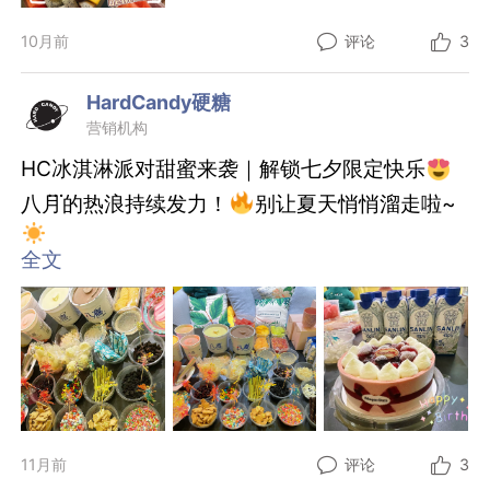
10月前
评论
3
HardCandy硬糖
营销机构
HC冰淇淋派对甜蜜来袭｜解锁七夕限定快乐
八月的热浪持续发力！
别让夏天悄悄溜走啦~
全文
七夕+生日会双喜来袭！和我们一起开启DIY冰淇
淋狂欢模式！
现场配料多到溢出桌！
你的创意脑洞我们全力承包 谁说广告人只会写文
案？我们撸起袖子做冰淇淋更是专业级别！
每一杯都是可以吃的艺术创作 （颜值高到舍不得
下嘴呜呜）
这个七夕让融化的冰淇淋黏住甜蜜时光，用
11月前
评论
3
100%快乐定格夏日最后的心动~