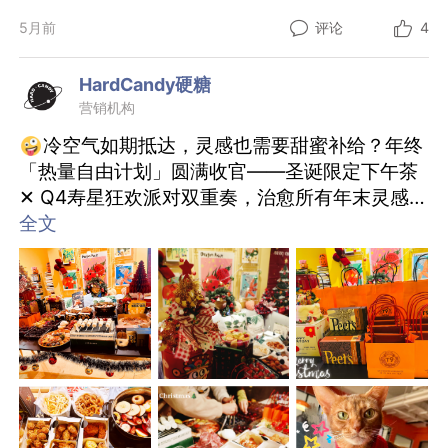
银行卡的余额……嗯，这个得狠狠增值！
5月前
评论
4
HardCandy硬糖
营销机构
冷空气如期抵达，灵感也需要甜蜜补给？年终
「热量自由计划」圆满收官——圣诞限定下午茶
✕ Q4寿星狂欢派对双重奏，治愈所有年末灵感倦
意！
全文
圣诞特调角｜现煮热红酒
香料与果香在锅中缓缓交融，腾起冬日独有的氤
氲芬芳，一杯暖手更暖心，收获满场喜爱。
法兰西奶酪精选拼盘
布里／孔泰／蓝纹，缀以西班牙火腿与萨拉米
——咸香绵密，与热红酒组成这个冬天最迷人的