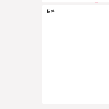
grown extensively, 
tion management acro
招聘
F Thunder has also 
tics, as well as premi