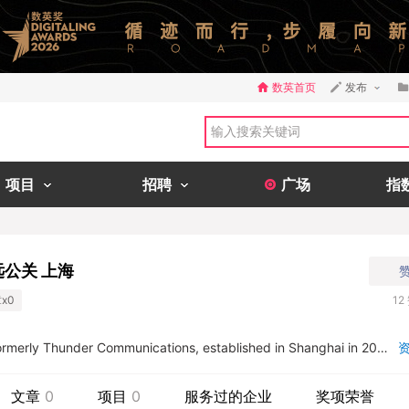
数英首页
发布
项目
招聘
广场
指
奕远公关 上海
x0
12
erly Thunder Communications, established in Shanghai in 2001,
Finn in late 2011. In the first five years after its acquisition, RF T
 700 percent in revenue. Our capabilities and expertise have also
文章
0
项目
0
服务过的企业
奖项荣誉