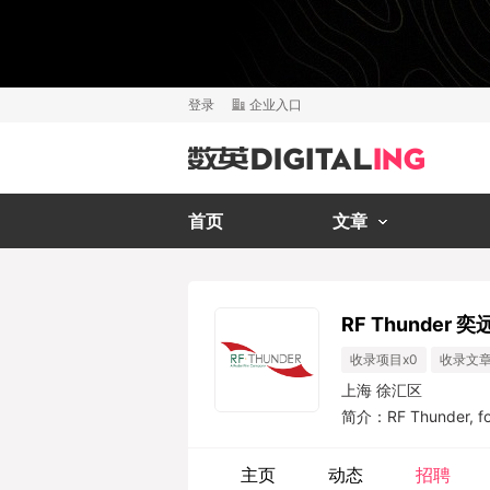
登录
企业入口
首页
文章
RF Thunder 
收录项目x0
收录文章
上海 徐汇区
简介：RF Thunder, form
was acquired by Ruder 
hunder grew close to
主页
动态
招聘