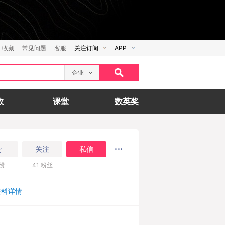
收藏
常见问题
客服
关注订阅
APP
企业
数
课堂
数英奖
赞
关注
私信
赞
41
粉丝
资料详情