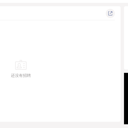
covering integrated communications, digital campaigns and reputa
ss the lifestyle, corporate, healthcare and technology sectors. R
developed a strong reputation and resources in beauty and cosme
um spirits and wine....
还没有招聘