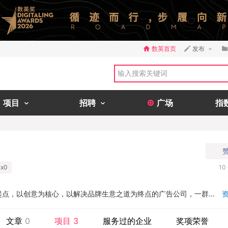
数英首页
发布
项目
招聘
广场
指
x0
10
起点，以创意为核心，以解决品牌生意之道为终点的广告公司，一群有
趣的事。...
文章
0
项目
3
服务过的企业
奖项荣誉