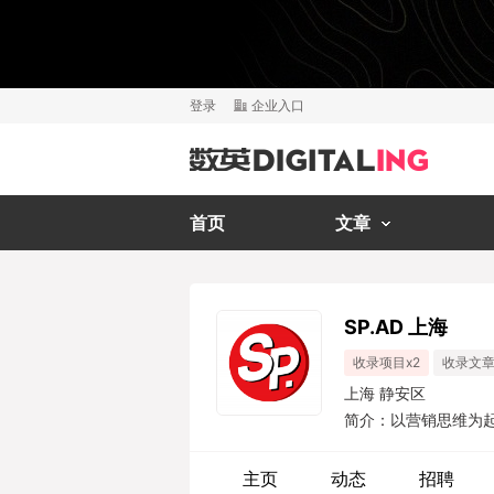
登录
企业入口
首页
文章
SP.AD 上海
收录项目x2
收录文章
上海 静安区
简介：以营销思维为
趣的人，致力于认真做有
主页
动态
招聘