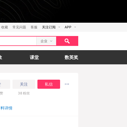
收藏
常见问题
客服
关注订阅
APP
企业
数
课堂
数英奖
赞
关注
私信
赞
38
粉丝
资料详情