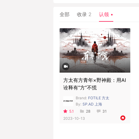
全部
收录
2
认领
•
方太有方青年×野神殿：用AI
诠释有“方”不慌
Brand:
FOTILE 方太
By:
SP.AD 上海
5.1
28
31
2023-10-13