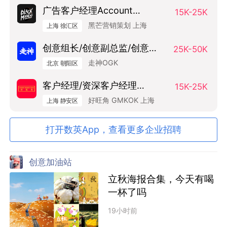
广告客户经理Account
15K-25K
Manager
黑芒营销策划 上海
上海 徐汇区
创意组长/创意副总监/创意总
25K-50K
监（Art Base）
走神OGK
北京 朝阳区
客户经理/资深客户经理
15K-25K
SAM/AM
好旺角 GMKOK 上海
上海 静安区
打开数英App，查看更多企业招聘
创意加油站
立秋海报合集，今天有喝
一杯了吗
19小时前