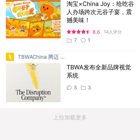
淘宝×China Joy：给吃谷
人办场跨次元谷子宴，震
撼美味！
8.6
14人评分
7
1
TBWAChina 腾迈 中国
TBWA发布全新品牌视觉
系统
5
3
上拉加载更多