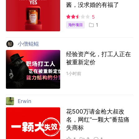
酱，没求婚的有福了
5
1
海外项目
小僧鲲鲲
经验资产化，打工人正在
被重新定价
1小时前
Erwin
花500万请金枪大叔改
名，网红“一颗大”番茄痛
失商标