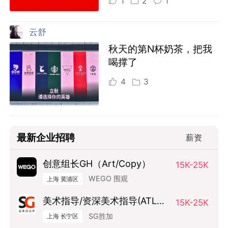
1
2
1
云舒
秋天的第N杯奶茶，把我
喝撑了
4
3
最新企业招聘
薪资
创意组长GH（Art/Copy）
15K-25K
WEGO 围观
上海 黄浦区
美术指导/资深美术指导(ATL方
15K-25K
向）
SG胜加
上海 长宁区