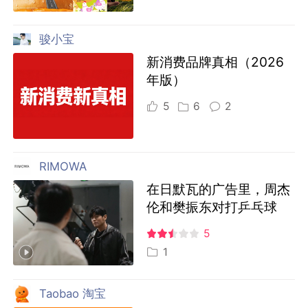
骏小宝
新消费品牌真相（2026
年版）
5
6
2
RIMOWA
在日默瓦的广告里，周杰
伦和樊振东对打乒乓球
5
1
Taobao 淘宝