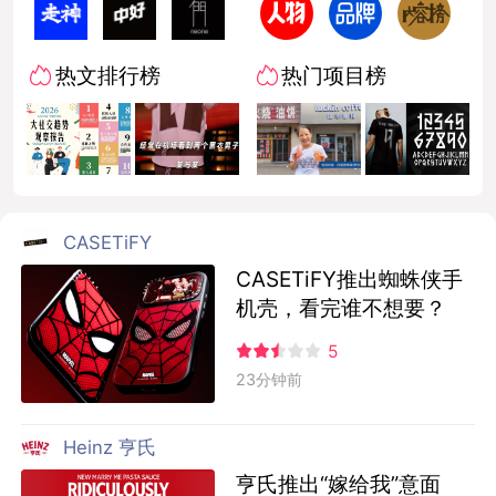
热文排行榜
热门项目榜
CASETiFY
CASETiFY推出蜘蛛侠手
机壳，看完谁不想要？
5
23分钟前
Heinz 亨氏
亨氏推出“嫁给我”意面